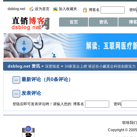
dsblog.net
设为首页
加入收藏夹
博客名
密码
首页
资讯
博
dsblog.net
资讯
»
»
深度报道
34家直企上榜 谁还在小觑直企科技创新实力
最新评论（共0条评论）
发表评论
登陆后即可发表评论哟！请输入您的: 博客名
密码
联络我们：
Copyright © 200