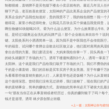
制都很难，直销牌不是买包烟下楼去小卖店就有的。最近几年没人任
聊下产品，老百姓喜欢便宜，太阳神的产品比美系企业的产品便宜的
美系企业的产品我也知道好，贵的我受不了，我的钱包很憋！我一个
都得花，家里小狗还得吃食。让我花几百块去买个保健品我觉得贵，
啊生物健50块能喝20天。晕为什么这么便宜。为什么效果那么牛B
祖。是经过3届奥运会洗礼的玩牌产品！那个企业敢出来吹吹牛？说
键。太阳灸系列小洒洒简单一说，因为我不是中医我也不会传统医疗
年的福音。试问哪个拿牌企业敢去社区做义诊，他们面对肩周炎风湿
拿出合理的方案。我们废话没有，大妈来我给你掌一下，回头再灸一下
的砖头就砸开了市场的大门。洒哥下楼遛狗遇到3个人，洒哥一掌卖了
太阳神。这个就是我们产品给我们敲开了市场的大门。我们不费劲的
干的是小康直销，我们的目标是买车买房子美女美酒。至于年赚千万
头看看那些做直销失败的人们，人家是草包还是饭桶？为什么从直销
这个值得深思。曾经我们没有见过讲师，我们迷糊了，现在我们的产
单的直销事业，简单的赚钱方式。直销如此简单何必天下诸侯大乱最
一句“朋友当你正在从事直销或者经历过，你真的赚到银子了吗？每
钱才是道理。洒哥 林夕原创禁止转载
«上一篇：太阳神让你与成功