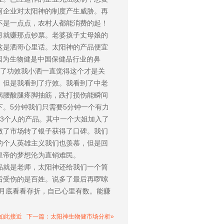
何企业对太阳神的制度产生威胁。再
不是一点点，农村人都能消费的起！
月就赚那点钞票。老婆孩子丈母娘的
这是洒哥心里话。太阳神的产品便宜
。因为生物健是中国保健品行业的鼻
到了功效我小洒一直觉得这个才是关
。但是我看到了疗效。我看到了中老
病腰酸腿疼脚抽筋，跌打损伤能瞬间
。5分钟我们只需要5分钟一个有力
3个人的产品。其中一个大姐加入了
做了市场转了银子获得了口碑。我们
的个人英雄主义我们也羡慕，但是回
皇帝的梦想沦为直销难民。
品就是老师，太阳神还给我们一个简
后受伤的是百姓。说多了最后再啰嗦
个月底看看存折，自己心里有数。能赚
如此接近
下一篇：太阳神生物健市场分析»