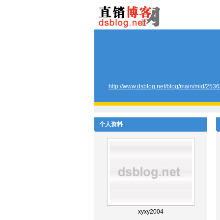
http://www.dsblog.net/blog/main/mid/253
个人资料
xyxy2004