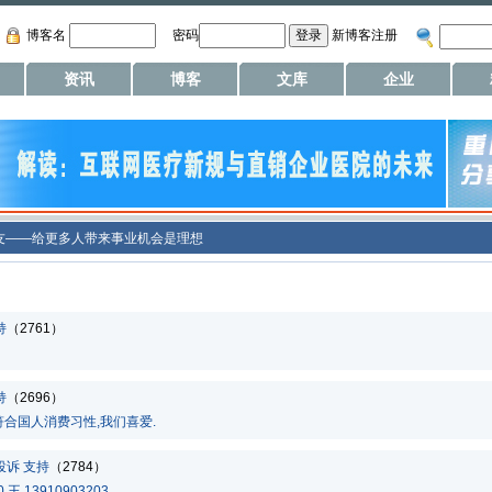
博客名
密码
新博客注册
资讯
博客
文库
企业
友——给更多人带来事业机会是理想
持
（2761）
持
（2696）
合国人消费习性,我们喜爱.
投诉
支持
（2784）
 13910903203