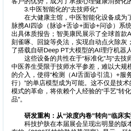
客户的优势，成为了承接心理健康消费化
3.中医智能化的“去技师化”
在大健康主馆，中医智能化设备成为了
脉携AI四诊（脉诊+舌诊+面诊+问诊）系
出具体质报告；智美康民展示了全球首款A
刻雀啄、回旋等灸法，实现自动点火除灰
了搭载自研Deep PT大模型的AI理疗机器
这些设备的共性在于“标准化”与“去技师
中医养生受限于技师水平参差，难以大规模
的介入，使得“检测（AI舌面诊引流）+服
行）”的单店模型成为可能。这不仅是技术
模式的革命，将依赖个人经验的“手艺”转化
品”。
研发重构：从“浓度内卷”转向“临床实证
科技护肤在本届展会呈现出明显的版本