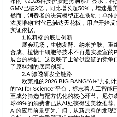
布的《2026科技护肤趋势洞察》显示，
GMV已破3亿，同比增长超50%，增速是美
然而，消费者的决策模型正在换轨：单纯的
浓度堆砌”时代已触达天花板，用户开始反
实证依据。
1.原料端的底层创新
展会现场，生物发酵、纳米护肤、重组
合成、植物干细胞等技术不再是实验室的P
展台的标配。这反映了上游供应链的竞争
了原料端的底层创新。
2.AI渗透研发全链路
欧莱雅的2026 BIG BANG“AI+”共
的“AI for Science”平台，标志着人工
至成分筛选与配方优化的核心环节。尼尔森
球49%的消费者已从AI处获得过美妆推荐
AI的应用前景更为广阔，从新原料的发现