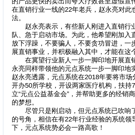
的产品更快的卖出而夸大疗效甚至虚假宣
在直销行业一线的22年老兵，赵永亮对此
法。
赵永亮表示，有些新人刚进入直销行业
队、急于启动市场。为此，他希望刚加入
放下浮躁，不要骗人，不要贪功冒进，一
展直销事业，并积极融入其中，才能在这
在冀望行业新人一步一脚印地开展直销
永亮同样带领他的元点系统一步一脚印地
赵永亮透露，元点系统在2018年要将市
开办50所学校，开设两家医疗机构，扶持
立“元点公益基金会”，并帮助更多的经销
的梦想。
尽管只是刚启动，但元点系统已吹响了征
的号角，相信在有22年行业经验的系统领
下，元点系统势必会一路高歌！