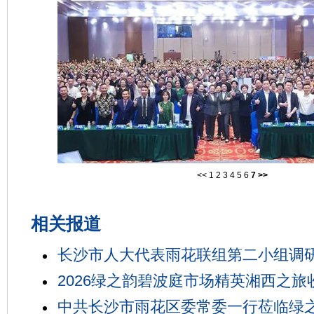
<<
1
2
3
4
5
6
7
>>
相关报道
长沙市人大代表雨花联组第二小组调
2026绿之韵碧波庭市场精英湘西之旅
中共长沙市雨花区委常委一行莅临绿