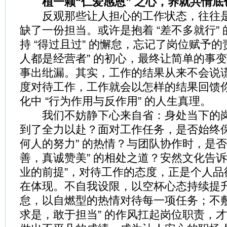
植一颗“仁爱感恩” 之心，养就共情底
反观那些让人担心的工作状态，往往是
缺了一份担当。或许是抱着 “差不多就行”
持 “得过且过” 的懈怠，忘记了岗位赋予的
人都是经营者” 的初心，最终让简单的事
事出纰漏。其实，工作的结果从来不会说
度对待工作，工作就会以怎样的结果回馈
化中 “行为作用与反作用” 的人生真理。
我们不妨静下心来自省：身处当下的岗
到了全力以赴？面对工作任务，是否始终保
何人的努力” 的热情？与团队协作时，是否
善，真诚赞美” 的相处之道？安然文化告诉
业的前提”，对待工作的态度，正是个人品
在体现。不自我设限，以空杯心态持续提
怠，以自燃型的热情对待每一项任务；不敷
求是，敢于担当” 的作风扛起岗位职责，