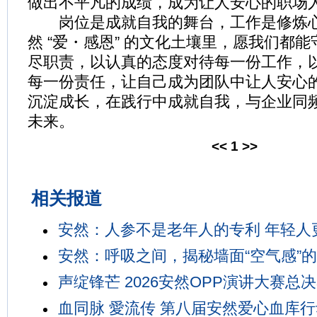
做出不平凡的成绩，成为让人安心的职场
岗位是成就自我的舞台，工作是修炼心
然 “爱・感恩” 的文化土壤里，愿我们都
尽职责，以认真的态度对待每一份工作，
每一份责任，让自己成为团队中让人安心
沉淀成长，在践行中成就自我，与企业同
未来。
<<
1
>>
相关报道
安然：人参不是老年人的专利 年轻人
安然：呼吸之间，揭秘墙面“空气感”
声绽锋芒 2026安然OPP演讲大赛总
血同脉 愛流传 第八届安然爱心血库