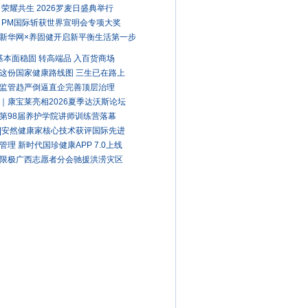
 荣耀共生 2026罗麦日盛典举行
 PM国际斩获世界宣明会专项大奖
新华网×养固健开启新平衡生活第一步
A基本面稳固 转高端品 入百货商场
这份国家健康路线图 三生已在路上
监管趋严倒逼直企完善顶层治理
｜康宝莱亮相2026夏季达沃斯论坛
第98届养护学院讲师训练营落幕
|安然健康家核心技术获评国际先进
管理 新时代国珍健康APP 7.0上线
限极广西志愿者分会驰援洪涝灾区