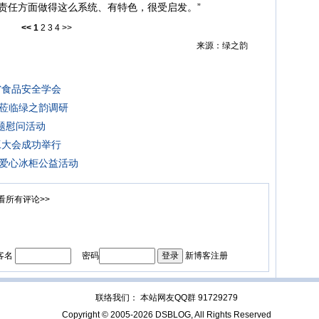
责任方面做得这么系统、有特色，很受启发。”
<<
1
2
3
4
>>
来源：绿之韵
省食品安全学会
莅临绿之韵调研
题慰问活动
工大会成功举行
爱心冰柜公益活动
看所有评论>>
客名
密码
新博客注册
联络我们： 本站网友QQ群 91729279
Copyright © 2005-2026 DSBLOG, All Rights Reserved