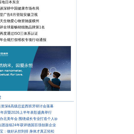
落地日本东京
谈深耕中国健康市场布局
堂广告8月登陆安徽卫视
天生物爱心物资驰援横州
评全球最畅销细胞品牌第1名
再度通过ISO三体系认证
年合规打假维权专项行动通报
章
完美资深&高级总监西班牙研讨会落幕
周年庆暨2026上半年表彰盛典举行
办北美年会 围绕成长专业打造个人ip
集团连续24年获评德国百强创新企业
宝：做好从控到排 身体才真正轻松