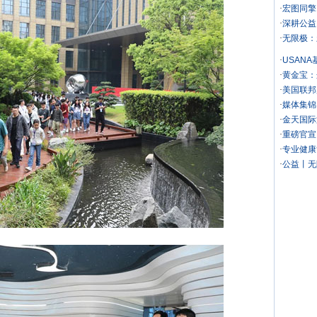
·
宏图同擎
·
深耕公益
·
无限极：
·
USAN
·
黄金宝：
·
美国联邦
·
媒体集锦
·
金天国际
·
重磅官宣
·
专业健康
·
公益丨无