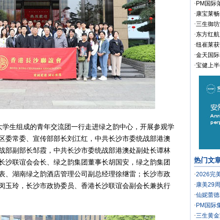
·
PM国际
·
康宝莱畅
·
三生御坊
·
东方红航
·
纽崔莱获
·
金天国际
·
宝健上半
港大学生组成的青年交流团一行走进绿之韵中心，开展参观学
区委常委、宣传部部长刘江红，中共长沙市委统战部港澳
战部副部长邹霞，中共长沙市委统战部港澳处副处长谭林
热门文
长沙联谊会会长、绿之韵集团董事长胡国安，绿之韵集团
表、湖南绿之韵酒店管理公司副总经理徐继雷；长沙市政
·
2026
·
康美29
闵玉玲，长沙市政协委员、香港长沙联谊会副会长兼执行
·
仙妮蕾德
·
PM国际
·
三生黄金