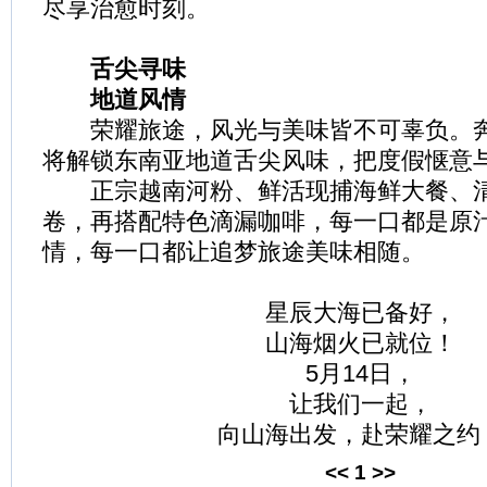
尽享治愈时刻。
舌尖寻味
地道风情
荣耀旅途，风光与美味皆不可辜负。奔
将解锁东南亚地道舌尖风味，把度假惬意
正宗越南河粉、鲜活现捕海鲜大餐、清
卷，再搭配特色滴漏咖啡，每一口都是原
情，每一口都让追梦旅途美味相随。
星辰大海已备好，
山海烟火已就位！
5月14日，
让我们一起，
向山海出发，赴荣耀之约
<<
1
>>