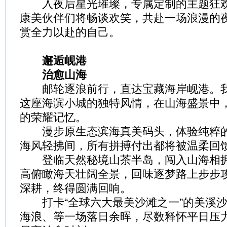
入夜后星光璀璨，专属定制的主题狂欢
康美伙伴们将畅谈欢笑，共赴一场浪漫的
赏全力以赴的自己。
邂逅岘港
治愈山海
邮轮逐浪前行，直达宝藏海岸岘港。我
这座海滨小城的独特风情，在山海盛景中
的荣耀记忆。
漫步原生态滨海真美码头，体验纯粹的
海风轻拂间，所有拼搏付出都将被温柔回
登临天然秘境山茶半岛，闯入山海相拥
高俯瞰海天壮阔全景，回味逐梦路上步步
深耕，终得圆满回响。
打卡“全球六大最美沙滩之一”的美溪沙
海浪、等一场落日余晖，尽数释怀平日压