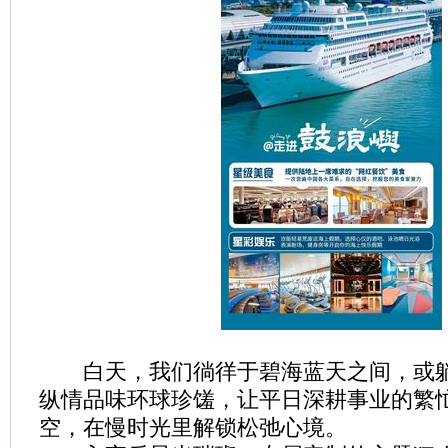
白天，我们徜徉于碧海蓝天之间，或躺
纵情品味环球珍馐，让平日深耕事业的繁
空，在慢时光里解锁松弛心境。