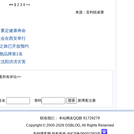
<<
1
2
3
4
>>
来源：安利纽崔莱
 重定健康寿命
大会在西安举行
之旅已开放预约
胞品牌第1名
援沈阳洪涝灾害
看所有评论>>
客名
密码
新博客注册
联络我们： 本站网友QQ群 91729279
Copyright © 2005-2026 DSBLOG, All Rights Reserved
直销博客网 版权所有
渝ICP备06002383号