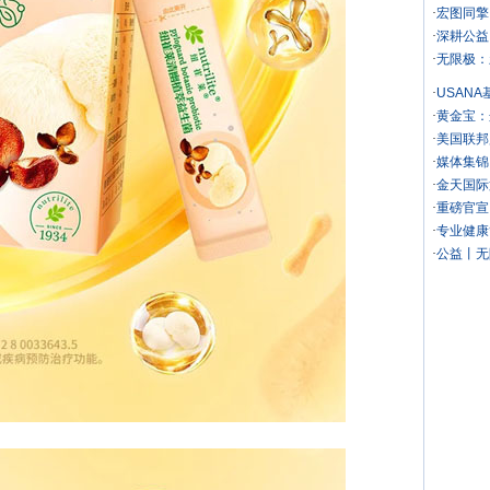
·
宏图同擎
·
深耕公益
·
无限极：
·
USAN
·
黄金宝：
·
美国联邦
·
媒体集锦
·
金天国际
·
重磅官宣
·
专业健康
·
公益丨无