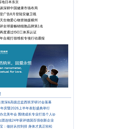
落地日本东京
谈深耕中国健康市场布局
堂广告8月登陆安徽卫视
天生物爱心物资驰援横州
评全球最畅销细胞品牌第1名
再度通过ISO三体系认证
年合规打假维权专项行动通报
章
完美资深&高级总监西班牙研讨会落幕
周年庆暨2026上半年表彰盛典举行
办北美年会 围绕成长专业打造个人ip
集团连续24年获评德国百强创新企业
宝：做好从控到排 身体才真正轻松