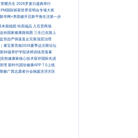
 荣耀共生 2026罗麦日盛典举行
 PM国际斩获世界宣明会专项大奖
新华网×养固健开启新平衡生活第一步
A基本面稳固 转高端品 入百货商场
这份国家健康路线图 三生已在路上
监管趋严倒逼直企完善顶层治理
｜康宝莱亮相2026夏季达沃斯论坛
第98届养护学院讲师训练营落幕
|安然健康家核心技术获评国际先进
管理 新时代国珍健康APP 7.0上线
限极广西志愿者分会驰援洪涝灾区