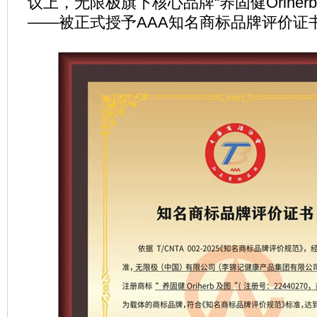
议上，无限极旗下核心品牌“养固健Oriher
——被正式授予AAA知名商标品牌评价证