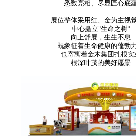
悉数亮相、尽显匠心底
展位整体采用红、金为主视
中心矗立"生命之树"
向上舒展，生生不息
既象征着生命健康的蓬勃
也寄寓着金木集团扎根实
根深叶茂的美好愿景