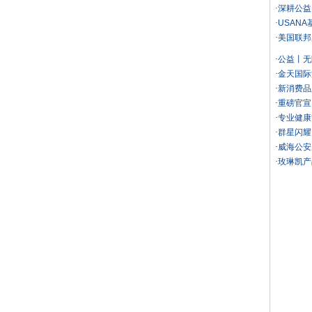
·
深耕公益
·
USAN
·
美国联邦
·
公益丨无
·
金天国际
·
新消费品
·
重磅官宣
·
专业健康
·
群星闪耀
·
威海公安
·
玫琳凯产