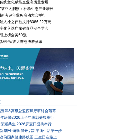
传统文化赋能企业高质量发展
康宝莱亚太洞察：社群生态产业增长
安利新考评年业务启动大会举行
始人徐之伟被执行8386.22万元
字化入选广东省食品安全学会
凯上榜全美50强
安然OPP演讲大赛总决赛落幕
章
完美资深&高级总监西班牙研讨会落幕
周年庆暨2026上半年表彰盛典举行
 荣耀共生 2026罗麦日盛典举行
新华网×养固健开启新平衡生活第一步
这份国家健康路线图 三生已在路上