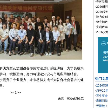
·
春芝堂用
·
2026
·
2026
·
隆力奇创
·
绿之韵数
·
安利玫琳
·
2026
决方案及监测设备使用方法进行系统讲解，为学员成为
学习、积极互动，努力将理论知识与市场应用相结合。
热门文
提升了专业能力，未来将努力成长为符合社会需求的健
量。
·
2026
·
康美29
<<
1
>>
·
三生黄金
来源：国珍健康生活
·
宏图同擎
·
无限极：