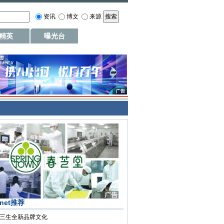
资讯
博文
来源
精英
曝光台
.net推荐
三生全新品牌文化