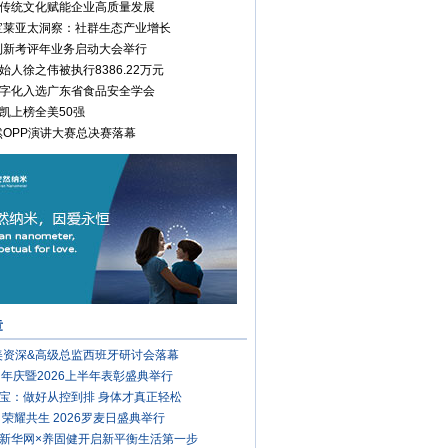
传统文化赋能企业高质量发展
康宝莱亚太洞察：社群生态产业增长
安利新考评年业务启动大会举行
始人徐之伟被执行8386.22万元
字化入选广东省食品安全学会
凯上榜全美50强
安然OPP演讲大赛总决赛落幕
章
完美资深&高级总监西班牙研讨会落幕
周年庆暨2026上半年表彰盛典举行
宝：做好从控到排 身体才真正轻松
 荣耀共生 2026罗麦日盛典举行
新华网×养固健开启新平衡生活第一步