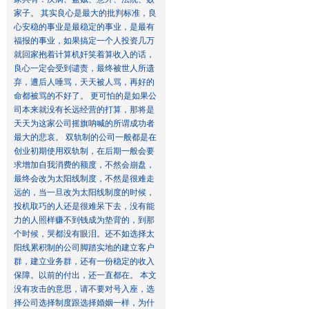
家子。 其实良心是最大的批判标准，良
心安稳的事业是最稳定的事业，是最有
福报的事业，如果搞定一个人投资几万
就回家抱着计算机奸笑着算收入的话，
良心一定会受到谴责，最终被世人所遗
弃，遭后人唾骂，天天被人骂，再好的
命都被骂的不好了。 更可怕的是如果公
司本来就没有长远经营的打算，那将是
天天为这家公司摇旗呐喊的所谓成功者
最大的悲哀。 双轨制的公司一般都是在
创业初期使用双轨制，在后期一般会要
求增加自我消费的额度，不然会崩盘，
最终会改为太阳线制度，不然是很难走
远的，当一旦改为太阳线制度的时候，
投机取巧的人还是很难呆下去，没有能
力的人照样赚不到钱成为垫背的，到那
个时候，哭都没有眼泪。还不如选择太
阳线累积制的公司脚踏实地的建立客户
群，建立业务群，还有一份稳定的收入
保障。以前的付出，还一直都在。 本文
没有攻击的意思，请不要对号入座，选
择公司选择制度跟选择婚姻一样，为什