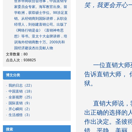
世界华商联合会理事，中国直销专
笑，我更会开心
家委员会专家。海军教官出身。留
学欧洲，获双硕士学位。98涉足直
销。从经销商到国际讲师，从职业
经理人，到创建直销公司。出版了
《网络行销是金》《直销神奇思
想》等书。亚太十大金牌讲师，培
训海外经销商数十万。2009共和
国经济建设杰出贡献人物
文章数量：80
点击人次：938825
一位直销大师死
告诉直销大师，
博文分类
狱。
·
我的日志
（22）
·
中国直销
（18）
·
全新视野
（25）
直销大师说，我
·
国际直销
（9）
·
开心瞬间
（2）
出正确的选择的
·
生活感悟
（3）
作出决定。圣彼
搜索
错，平静，美丽