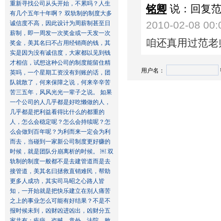
重新寻找公司从头开始，不累吗？人生
铭卿
说：回复
有几个五年十年啊？ 双轨制的制度大多
2010-02-08 00:
诚信度不高，因此设计为周薪制甚至日
薪制，即一周发一次奖金或一天发一次
咱还真用过范老
奖金，美其名曰不占用经销商的钱，其
实是因为没有诚信度，大家都以见到钱
才相信，试想这种公司的制度能留住精
用户名：
英吗，一个星期工资没有到账的话，团
队就散了，何来保障之说，何来辛辛苦
苦三五年，风风光光一辈子之说。 如果
一个公司的人几乎都是好吃懒做的人，
几乎都是把利益看得比什么的都重的
人，怎么会稳定呢？怎么会持续呢？怎
么会做到百年呢？为利而来一定会为利
而去，当碰到一家新公司制度更好赚的
时候，就是团队分崩离析的时候。 ￼ 双
轨制的制度一般都不是去建管道而是去
接管道，美其名曰拯救直销难民，帮助
更多人成功，其实司马昭之心路人皆
知，一开始就是把快乐建立在别人痛苦
之上的事业怎么可能有好结果？不是不
报时候未到，凶财凶进凶出，凶财分五
家共有：疾病、盗贼、意外、法院、败