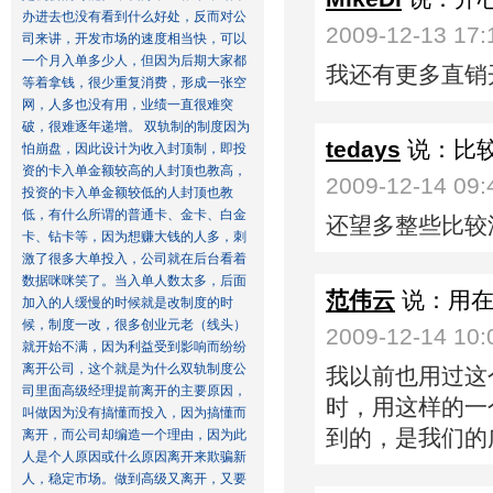
办进去也没有看到什么好处，反而对公
2009-12-13 17:
司来讲，开发市场的速度相当快，可以
一个月入单多少人，但因为后期大家都
我还有更多直销
等着拿钱，很少重复消费，形成一张空
网，人多也没有用，业绩一直很难突
破，很难逐年递增。 双轨制的制度因为
tedays
说：比
怕崩盘，因此设计为收入封顶制，即投
资的卡入单金额较高的人封顶也教高，
2009-12-14 09:
投资的卡入单金额较低的人封顶也教
低，有什么所谓的普通卡、金卡、白金
还望多整些比较
卡、钻卡等，因为想赚大钱的人多，刺
激了很多大单投入，公司就在后台看着
数据咪咪笑了。当入单人数太多，后面
范伟云
说：用
加入的人缓慢的时候就是改制度的时
候，制度一改，很多创业元老（线头）
2009-12-14 10:
就开始不满，因为利益受到影响而纷纷
离开公司，这个就是为什么双轨制度公
我以前也用过这
司里面高级经理提前离开的主要原因，
时，用这样的一
叫做因为没有搞懂而投入，因为搞懂而
到的，是我们的
离开，而公司却编造一个理由，因为此
人是个人原因或什么原因离开来欺骗新
人，稳定市场。做到高级又离开，又要