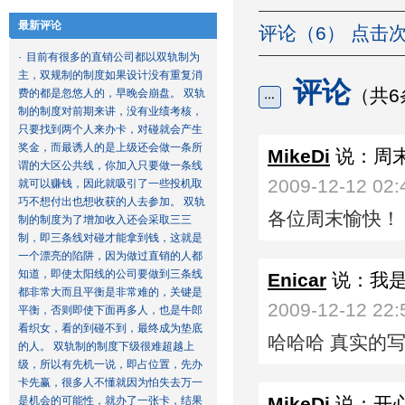
最新评论
评论（6） 点击次
·
目前有很多的直销公司都以双轨制为
主，双规制的制度如果设计没有重复消
评论
（共6
费的都是忽悠人的，早晚会崩盘。 双轨
制的制度对前期来讲，没有业绩考核，
只要找到两个人来办卡，对碰就会产生
奖金，而最诱人的是上级还会做一条所
MikeDi
说：周
谓的大区公共线，你加入只要做一条线
2009-12-12 02:
就可以赚钱，因此就吸引了一些投机取
巧不想付出也想收获的人去参加。 双轨
各位周末愉快！
制的制度为了增加收入还会采取三三
制，即三条线对碰才能拿到钱，这就是
一个漂亮的陷阱，因为做过直销的人都
知道，即使太阳线的公司要做到三条线
Enicar
说：我
都非常大而且平衡是非常难的，关键是
2009-12-12 22:
平衡，否则即使下面再多人，也是牛郎
看织女，看的到碰不到，最终成为垫底
哈哈哈 真实的
的人。 双轨制的制度下级很难超越上
级，所以有先机一说，即占位置，先办
卡先赢，很多人不懂就因为怕失去万一
MikeDi
说：开
是机会的可能性，就办了一张卡，结果