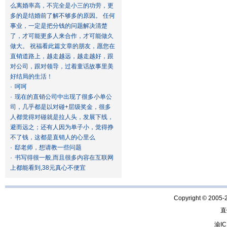
么离婚率高，不完全是小三的功劳，更
多的是结婚前了解不够多的原因。 任何
事业，一定是把分钱的问题解决清楚
了，才可能更多人来合作，才可能做久
做大。 祝福看此篇文章的朋友，愿您在
直销道路上，越走越远，越走越好，跟
对公司，跟对领导，过着童话故事里美
好结局的生活！
·
呵呵
·
现在的直销公司中出现了很多小单公
司，几乎都是以对碰+层级奖金，很多
人都觉得对碰就是拉人头，发展下线，
避而远之；还有人因为单子小，觉得挣
不了钱，这都是直销人的心里么
·
邸老师，想请教一些问题
·
书写得很一般,而且很多内容在互联网
上都能看到,38元真心不便宜
Copyright © 2005-
直
渝IC