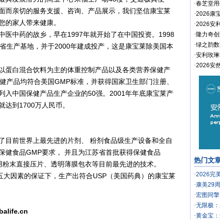
·
春芝堂用
面而亲切的服务支援、咨询、产品展示，我们坚信康宝莱
·
2026
您的家人带来健康。
·
2026
中药的故乡，早在1997年就开始了在中国投资。1998
·
隆力奇创
·
绿之韵数
省生产基地，并于2000年建成投产，这是康宝莱除美国本
·
安利玫琳
·
2026
蛋白混合饮料为主的体重控制产品以及各类营养保健产
保健产品均符合美国GMP标准，并获得国家卫生部门注册、
入中国保健产品生产企业的50强。2001年年底康宝莱产
达到1700万人民币。
目前世界上最先进的片剂、 粉剂食品级生产设备和全自
保健食品GMP要求， 并且为江苏省首批获得保健食品
热门文
采用粉末直接压片、透明薄膜包衣等目前最先进的技术。
·
2026
大因素的保证下，生产出符合USP（美国药典）的康宝莱
·
康美29
·
宏图同擎
·
无限极：
balife.cn
·
黄金宝：