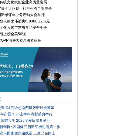
传统文化赋能企业高质量发展
康宝莱亚太洞察：社群生态产业增长
安利新考评年业务启动大会举行
始人徐之伟被执行8386.22万元
字化入选广东省食品安全学会
凯上榜全美50强
安然OPP演讲大赛总决赛落幕
章
完美资深&高级总监西班牙研讨会落幕
周年庆暨2026上半年表彰盛典举行
 荣耀共生 2026罗麦日盛典举行
新华网×养固健开启新平衡生活第一步
这份国家健康路线图 三生已在路上