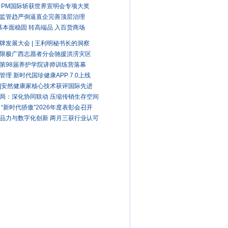
 PM国际斩获世界宣明会专项大奖
监管趋严倒逼直企完善顶层治理
A基本面稳固 转高端品 入百货商场
牌发展大会 | 王利明秘书长的洞察
限极广西志愿者分会驰援洪涝灾区
第98届养护学院讲师训练营落幕
管理 新时代国珍健康APP 7.0上线
|安然健康家核心技术获评国际先进
局：深化协同联动 压缩传销生存空间
 “新时代骄傲”2026年度表彰会召开
品力与数字化创新 两月三获行业认可