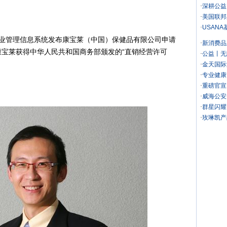
·
深耕公益
·
美国联邦
·
USAN
行业管理信息系统发布康宝莱（中国）保健品有限公司申请
·
新消费品
康宝莱
获得中华人民共和国商务部颁发的“直销经营许可
·
公益丨无
·
金天国际
·
专业健康
·
重磅官宣
·
威海公安
·
群星闪耀
·
玫琳凯产