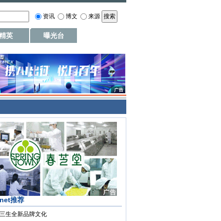
资讯
博文
来源
精英
曝光台
.net推荐
三生全新品牌文化