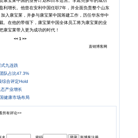
康宝莱中国的业务计划和日常运营。李延亮多年的成功
盈利增长。他曾在安利中国任职7年，并全面负责整个山东
2月加入康宝莱，并参与康宝莱中国筹建工作，历任华东华中
裁。在他的带领下，康宝莱中国全体员工将为康宝莱的业
把康宝莱带入更为成功的时代！
<<
1
>>
直销博客网
崖式九连跌
队占比47.3%
综合评定Hold
生态产业增长
国健康市场布局
看所有评论>>
客名
密码
新博客注册