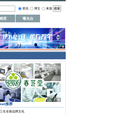
资讯
博文
来源
精英
曝光台
.net推荐
三生全新品牌文化