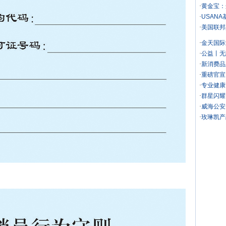
·
黄金宝：
·
USAN
·
美国联邦
·
金天国际
·
公益丨无
·
新消费品
·
重磅官宣
·
专业健康
·
群星闪耀
·
威海公安
·
玫琳凯产