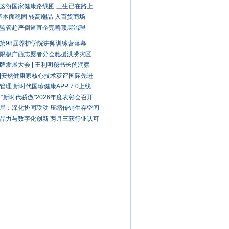
这份国家健康路线图 三生已在路上
A基本面稳固 转高端品 入百货商场
监管趋严倒逼直企完善顶层治理
第98届养护学院讲师训练营落幕
限极广西志愿者分会驰援洪涝灾区
牌发展大会 | 王利明秘书长的洞察
|安然健康家核心技术获评国际先进
管理 新时代国珍健康APP 7.0上线
 “新时代骄傲”2026年度表彰会召开
局：深化协同联动 压缩传销生存空间
品力与数字化创新 两月三获行业认可