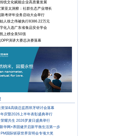
传统文化赋能企业高质量发展
康宝莱亚太洞察：社群生态产业增长
安利新考评年业务启动大会举行
始人徐之伟被执行8386.22万元
字化入选广东省食品安全学会
凯上榜全美50强
安然OPP演讲大赛总决赛落幕
章
完美资深&高级总监西班牙研讨会落幕
周年庆暨2026上半年表彰盛典举行
 荣耀共生 2026罗麦日盛典举行
新华网×养固健开启新平衡生活第一步
 PM国际斩获世界宣明会专项大奖