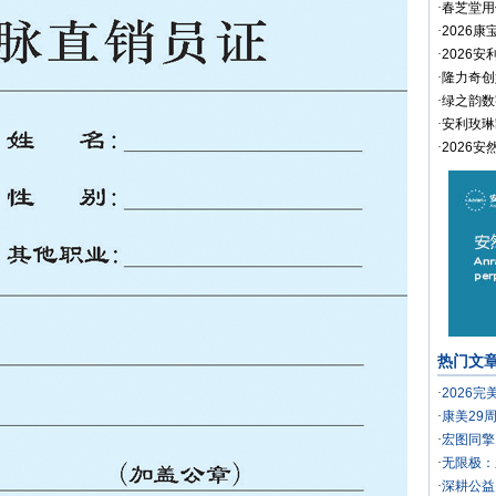
·
春芝堂用
·
2026
·
2026
·
隆力奇创
·
绿之韵数
·
安利玫琳
·
2026
热门文
·
2026
·
康美29
·
宏图同擎
·
无限极：
·
深耕公益