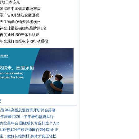
落地日本东京
谈深耕中国健康市场布局
堂广告8月登陆安徽卫视
天生物爱心物资驰援横州
评全球最畅销细胞品牌第1名
再度通过ISO三体系认证
年合规打假维权专项行动通报
章
完美资深&高级总监西班牙研讨会落幕
周年庆暨2026上半年表彰盛典举行
办北美年会 围绕成长专业打造个人ip
集团连续24年获评德国百强创新企业
宝：做好从控到排 身体才真正轻松