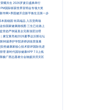
 荣耀共生 2026罗麦日盛典举行
 PM国际斩获世界宣明会专项大奖
新华网×养固健开启新平衡生活第一步
A基本面稳固 转高端品 入百货商场
这份国家健康路线图 三生已在路上
监管趋严倒逼直企完善顶层治理
｜康宝莱亮相2026夏季达沃斯论坛
第98届养护学院讲师训练营落幕
|安然健康家核心技术获评国际先进
管理 新时代国珍健康APP 7.0上线
限极广西志愿者分会驰援洪涝灾区