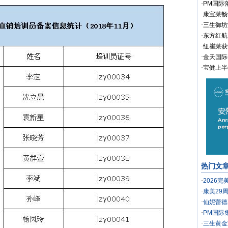
·
PM国际
·
康宝莱畅
·
三生御坊
·
东方红航
·
纽崔莱获
·
金天国际
·
宝健上半
热门文
·
2026
·
康美29
·
仙妮蕾德
·
PM国际
·
三生黄金