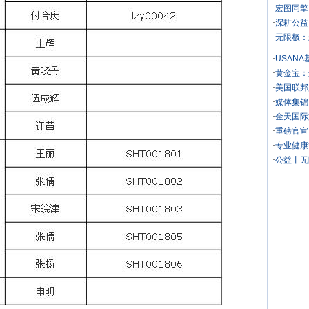
·
宏图同擎
·
深耕公益
·
无限极：
·
USAN
·
黄金宝：
·
美国联邦
·
媒体集锦
·
金天国际
·
重磅官宣
·
专业健康
·
公益丨无