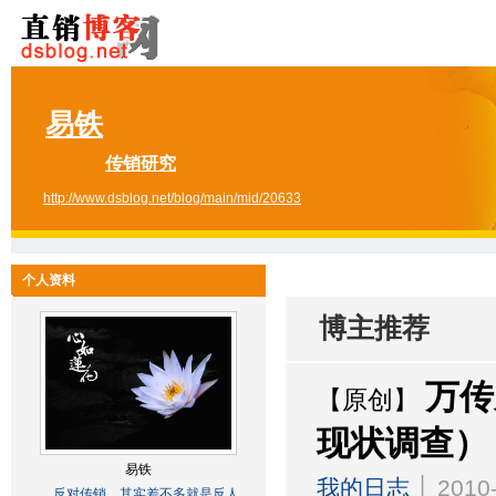
易铁
传销研究
http://www.dsblog.net/blog/main/mid/20633
个人资料
博主推荐
万传
【原创】
现状调查）
易铁
我的日志
│ 2010-
反对传销....其实差不多就是反人