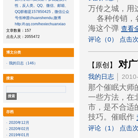
性，反人类。QQ、微信、邮箱、
万传之城，用
QQ群都是157850425，微信公众
各种传销，各
号传神渡chuanshendu,微博
http://t.qq.com/hexiechuanxiao
海这个弹
查看
文章数量：157
点击人次：2055472
评论（0） 点击次
博文分类
对广
·
我的日志
（146）
【原创】
我的日志
│ 2010-
搜索
那个催眠大师
一些方法，在
市，是不合适
存档
技巧。催眠作
·
2020年12月
评论（1） 点击次
·
2020年02月
·
2019年01月