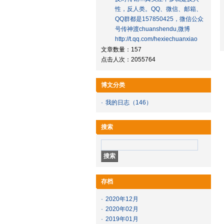
性，反人类。QQ、微信、邮箱、
QQ群都是157850425，微信公众
号传神渡chuanshendu,微博
http://t.qq.com/hexiechuanxiao
文章数量：157
点击人次：2055764
博文分类
·
我的日志
（146）
搜索
存档
·
2020年12月
·
2020年02月
·
2019年01月