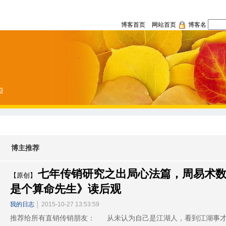
博客首页
网站首页
博客名
33
博主推荐
七年传销研究之出局心法篇，周易术
【原创】
是个算命先生》读后观
我的日志
│ 2015-10-27 13:53:59
推荐给所有直销传销朋友： 从未认为自己是江湖人，看到江湖事才