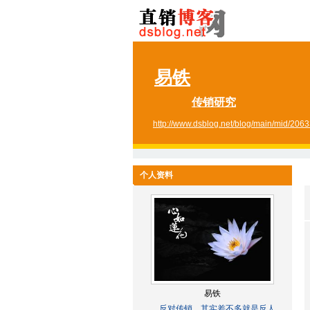
易铁
传销研究
http://www.dsblog.net/blog/main/mid/206
个人资料
易铁
反对传销....其实差不多就是反人