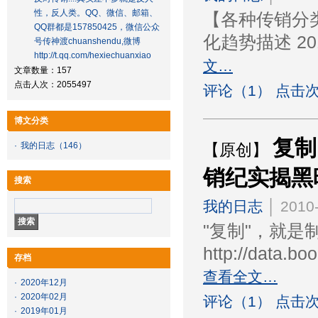
性，反人类。QQ、微信、邮箱、
【各种传销分
QQ群都是157850425，微信公众
化趋势描述 201
号传神渡chuanshendu,微博
http://t.qq.com/hexiechuanxiao
文…
文章数量：157
点击人次：2055497
评论（1） 点击次
博文分类
复制
·
我的日志
（146）
【原创】
销纪实揭黑
搜索
我的日志
│ 2010-
"复制"，就是
http://data.
存档
查看全文…
·
2020年12月
·
2020年02月
评论（1） 点击次
·
2019年01月