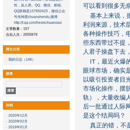
可以看到很多无
性，反人类。QQ、微信、邮箱、
QQ群都是157850425，微信公众
基本上来说，措
号传神渡chuanshendu,微博
http://t.qq.com/hexiechuanxiao
利润来源，技术
文章数量：157
各种操作技巧，
点击人次：2055879
些东西带过不提
博文分类
人君子操盘下去
·
我的日志
（146）
IT，最近火爆的
眼球市场，确实
搜索
以吸引投资者目
市场化操作，摆
轨），大量收编
后一批通过人际
存档
是这个结局吗？
·
2020年12月
·
2020年02月
真正的错，不是
·
2019年01月