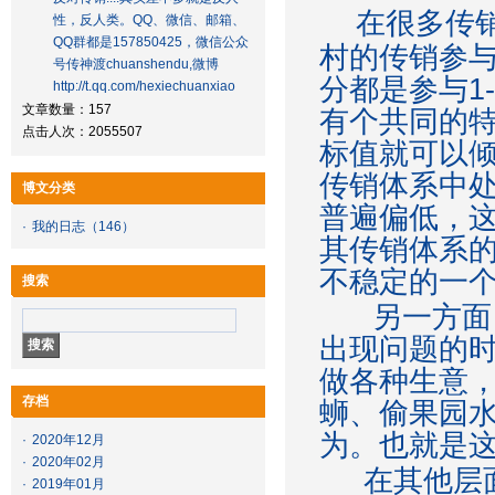
在很多传
性，反人类。QQ、微信、邮箱、
QQ群都是157850425，微信公众
村的传销参
号传神渡chuanshendu,微博
分都是参与1
http://t.qq.com/hexiechuanxiao
文章数量：157
有个共同的
点击人次：2055507
标值就可以
传销体系中
博文分类
普遍偏低，
·
我的日志
（146）
其传销体系
不稳定的一
搜索
另一方面，
出现问题的
做各种生意
存档
蛳、偷果园
为。也就是
·
2020年12月
·
2020年02月
在其他层面
·
2019年01月