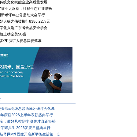
传统文化赋能企业高质量发展
康宝莱亚太洞察：社群生态产业增长
安利新考评年业务启动大会举行
始人徐之伟被执行8386.22万元
字化入选广东省食品安全学会
凯上榜全美50强
安然OPP演讲大赛总决赛落幕
章
完美资深&高级总监西班牙研讨会落幕
周年庆暨2026上半年表彰盛典举行
宝：做好从控到排 身体才真正轻松
 荣耀共生 2026罗麦日盛典举行
新华网×养固健开启新平衡生活第一步