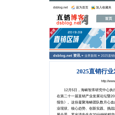
dsblog.net
设为首页
加入收藏夹
首页
dsblog.net
资讯
»
»
业界新闻
2025直
2025直销
http://ww
12月5日，海畴智库研究中心执
在第二十一届直销产业发展论坛暨20
报告》。这份凝聚海畴团队数月心血
业现状、核心趋势、创新实践、挑战
展全景。罗光清先生在20分钟的精华