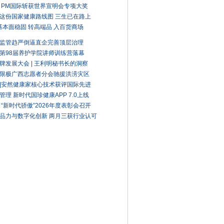
 PM国际斩获世界宣明会专项大奖
这份国家健康路线图 三生已在路上
A基本面稳固 转高端品 入百货商场
监管趋严倒逼直企完善顶层治理
第98届养护学院讲师训练营落幕
牌发展大会 | 王利明秘书长的洞察
限极广西志愿者分会驰援洪涝灾区
|安然健康家核心技术获评国际先进
管理 新时代国珍健康APP 7.0上线
 “新时代骄傲”2026年度表彰会召开
品力与数字化创新 两月三获行业认可