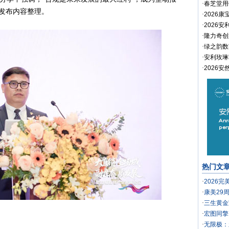
·
春芝堂用
发布内容整理。
·
2026
·
2026
·
隆力奇创
·
绿之韵数
·
安利玫琳
·
2026
热门文
·
2026
·
康美29
·
三生黄金
·
宏图同擎
·
无限极：