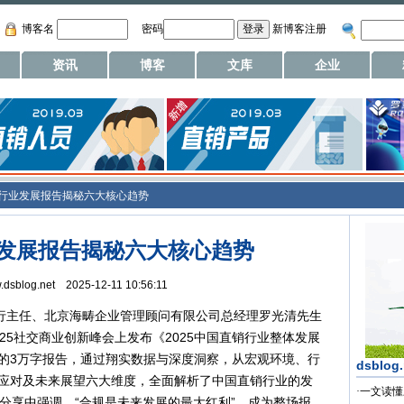
博客名
密码
新博客注册
资讯
博客
文库
企业
销行业发展报告揭秘六大核心趋势
行业发展报告揭秘六大核心趋势
w.dsblog.net 2025-12-11 10:56:11
行主任、北京海畴企业管理顾问有限公司总经理罗光清先生
25社交商业创新峰会上发布《2025中国直销行业整体发展
的3万字报告，通过翔实数据与深度洞察，从宏观环境、行
dsblog
应对及未来展望六大维度，全面解析了中国直销行业的发
·
一文读懂
分享中强调，“合规是未来发展的最大红利”，成为整场报