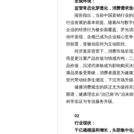
宏观环境：
监管常态化穿透化，消费需求迭
报告指出，当前中国直销行业的政
行业发展的基本前提。随着AI与数
企业的经营行为被全面覆盖。罗光清
动中发现，合规已成为企业核心竞争
控前置，变被动应对为主动防控。
经济复苏背景下，消费市场呈现三
而是更注重产品价值与情感共鸣；二
品价值，沉浸式体验成为影响购买决
康品类备受青睐，消费者愿意为健康
世代带动轻养生潮流，下沉市场升级
健康消费观念的跃迁尤为值得关注
图谱，健康理念从“治已病”向“治未
科学实证与专业服务升级。
02
行业现状：
千亿规模温和增长，头部集中化