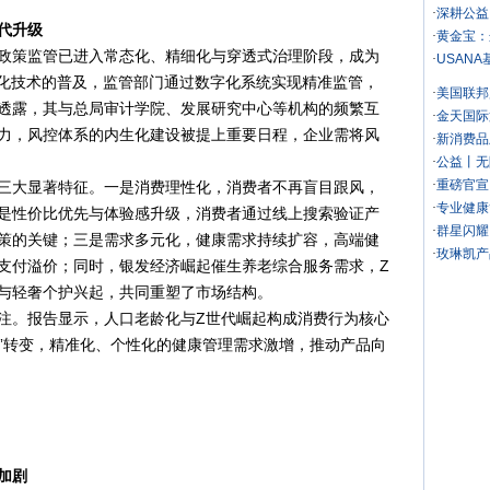
·
深耕公益
代升级
·
黄金宝：
策监管已进入常态化、精细化与穿透式治理阶段，成为
·
USAN
字化技术的普及，监管部门通过数字化系统实现精准监管，
·
美国联邦
透露，其与总局审计学院、发展研究中心等机构的频繁互
·
金天国际
力，风控体系的内生化建设被提上重要日程，企业需将风
·
新消费品
·
公益丨无
·
重磅官宣
大显著特征。一是消费理性化，消费者不再盲目跟风，
·
专业健康
是性价比优先与体验感升级，消费者通过线上搜索验证产
·
群星闪耀
策的关键；三是需求多元化，健康需求持续扩容，高端健
·
玫琳凯产
支付溢价；同时，银发经济崛起催生养老综合服务需求，Z
与轻奢个护兴起，共同重塑了市场结构。
。报告显示，人口老龄化与Z世代崛起构成消费行为核心
病”转变，精准化、个性化的健康管理需求激增，推动产品向
加剧