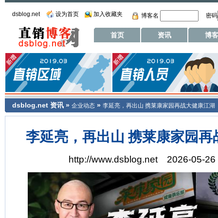
dsblog.net
设为首页
加入收藏夹
博客名
密码
首页
资讯
博
dsblog.net
资讯
»
»
企业动态
李延亮，再出山 携莱康家园再战大健康江湖
李延亮，再出山 携莱康家园再
http://www.dsblog.net 2026-05-26 