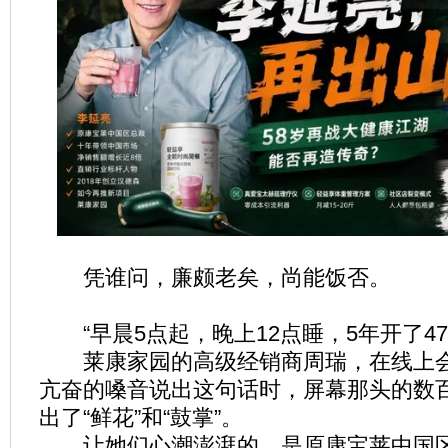
凭谁问，廉颇老矣，尚能饭否。
“早晨5点起，晚上12点睡，5年开了47
莱康家园的高级经销商周瑞，在线上会
亢奋的嗓音说出这句话时，屏幕那头的数
出了“鲜花”和“鼓掌”。
让她们心潮澎湃的，是原康宝莱中国区