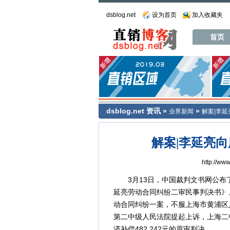
dsblog.net
设为首页
加入收藏夹
首页
dsblog.net
资讯
»
»
业界新闻
解案|李延
解案|李延亮向
http://ww
3月13日，中国裁判文书网公布
延亮劳动合同纠纷二审民事判决书》
动合同纠纷一案，不服上海市黄浦区人民
第二中级人民法院提起上诉，上海二
济补偿482,242元的原审判决。