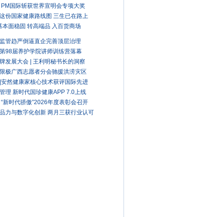
 PM国际斩获世界宣明会专项大奖
这份国家健康路线图 三生已在路上
A基本面稳固 转高端品 入百货商场
监管趋严倒逼直企完善顶层治理
第98届养护学院讲师训练营落幕
牌发展大会 | 王利明秘书长的洞察
限极广西志愿者分会驰援洪涝灾区
|安然健康家核心技术获评国际先进
管理 新时代国珍健康APP 7.0上线
 “新时代骄傲”2026年度表彰会召开
品力与数字化创新 两月三获行业认可