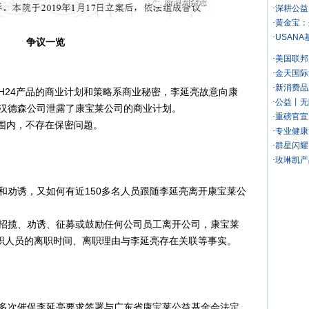
·
深耕公益
·
黄金宝：
·
USAN
争议一览
·
美国联邦
·
金天国际
·
新消费品
24产品的商业计划和策略系商业秘密，李延亮故意向康
·
公益丨无
汉德森公司泄露了康宝莱公司的商业计划。
·
重磅官宣
围内，不存在保密问题。
·
专业健康
·
群星闪耀
·
玫琳凯产
劝诱，又如何有近150多名人员跟随李延亮离开康宝莱公
揽、劝诱、征募或鼓励任何公司员工离开公司，康宝莱
离职人员的离职时间、离职理由与李延亮存在关联等事实。
次催促李延亮要求签署与广东省康宝莱公益基金会法定