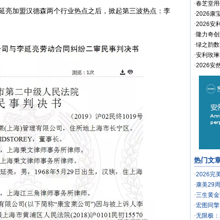
·
春芝堂用
亮加盟汉德森两个行业热点之后，掀起第三波热点：李
·
2026
·
2026
·
隆力奇创
·
绿之韵数
·
安利玫琳
·
2026
热门文
·
2026
·
康美29
·
三生黄金
·
宏图同擎
·
无限极：