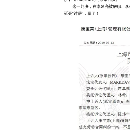
这一判决，在李延亮被解职、李延
延亮“讨薪”，赢了！