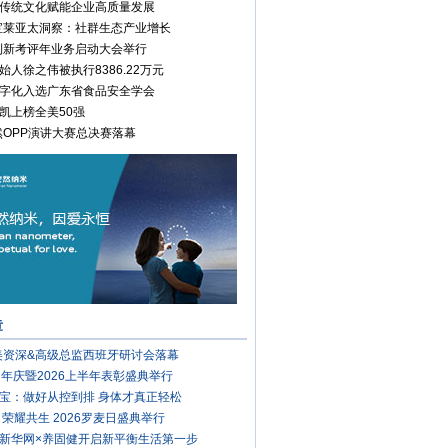
传统文化赋能企业高质量发展
康宝莱亚太洞察：社群生态产业增长
安利新考评年业务启动大会举行
始人徐之伟被执行8386.22万元
字化入选广东省食品安全学会
凯上榜全美50强
安然OPP演讲大赛总决赛落幕
章
完美资深&高级总监西班牙研讨会落幕
周年庆暨2026上半年表彰盛典举行
宝：做好从控到排 身体才真正轻松
 荣耀共生 2026罗麦日盛典举行
新华网×养固健开启新平衡生活第一步