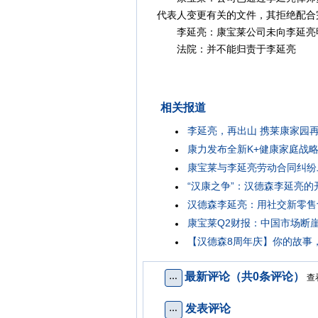
代表人变更有关的文件，其拒绝配合
李延亮：康宝莱公司未向李延亮
法院：并不能归责于李延亮
相关报道
李延亮，再出山 携莱康家园
康力发布全新K+健康家庭战略
康宝莱与李延亮劳动合同纠纷
“汉康之争”：汉德森李延亮的
汉德森李延亮：用社交新零售
康宝莱Q2财报：中国市场断
【汉德森8周年庆】你的故事
最新评论（共0条评论）
查
发表评论