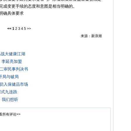
完成变更手续的态度和意图是相当明确的。
明确具体要求
<<
1
2
3
4
5
>>
来源：新浪潮
再战大健康江湖
 李延亮加盟
二审民事判决书
开局与破局
切入保健品市场
崖式九连跌
，我们想听
看所有评论>>