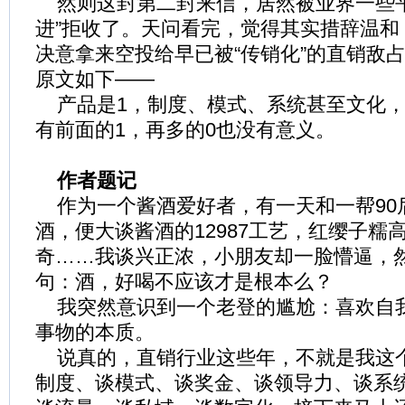
然则这封第二封来信，居然被业界一些平
进”拒收了。天问看完，觉得其实措辞温和
决意拿来空投给早已被“传销化”的直销敌
原文如下——
产品是1，制度、模式、系统甚至文化，
有前面的1，再多的0也没有意义。
作者题记
作为一个酱酒爱好者，有一天和一帮90
酒，便大谈酱酒的12987工艺，红缨子糯
奇……我谈兴正浓，小朋友却一脸懵逼，
句：酒，好喝不应该才是根本么？
我突然意识到一个老登的尴尬：喜欢自
事物的本质。
说真的，直销行业这些年，不就是我这
制度、谈模式、谈奖金、谈领导力、谈系