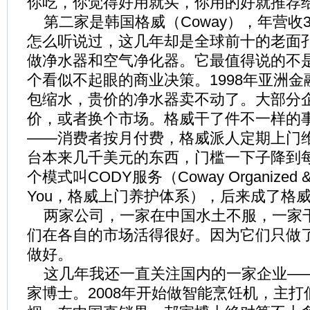
你吃，你觉得好用就买，你用的好就推荐给
第二家是韩国格威（Coway），年营收
怎么听说过，这几年却是全球前十的老面孔
做净水器和空气净化器。它最值得说的不
个看似不起眼的商业决策。1998年亚洲
包缩水，贵价的净水器卖不动了。大部分
价，或者换个市场。格威干了件不一样的
——消费者按月付费，格威派人定期上门
台本来几千美元的东西，门槛一下子降到
个模式叫CODY服务（Coway Organized & De
You，格威上门养护体系），后来成了格
两家公司，一家在中国水土不服，一家
们在各自的市场活得很好。因为它们只做
做好。
这几年我还一直关注国内的一家企业—
家博士。2008年开始做智能烹饪机，主