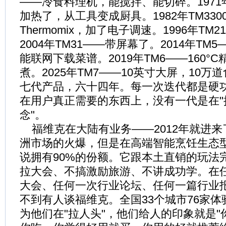
——冷食料理机，能搅拌、能切碎。1971年
加热了，从工具变成厨具。1982年TM33
Thermomix，加了电子调速。1996年TM
2004年TM31——带屏幕了。2014年TM
能联网下载菜谱。2019年TM6——160°
煮。2025年TM7——10英寸大屏，10
七代产品，六十四年。每一次迭代都是硬
在用户真正需要的东西上，没有一代是在"
念"。
福维克在大陆有业务——2012年就进来
洲市场的火爆，但是在高端智能烹饪生态
说拥有90%的份额。它跟本土直销的玩法
拉大会、不搞激励旅游、不讲成功学。在
大会、任何一次行业论坛、任何一篇行业
不到有人谈福维克。全国33个城市76家
为他们在"拉人头"，他们给人的印象就是