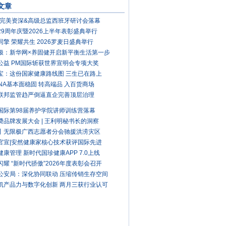
文章
26完美资深&高级总监西班牙研讨会落幕
29周年庆暨2026上半年表彰盛典举行
同擎 荣耀共生 2026罗麦日盛典举行
极：新华网×养固健开启新平衡生活第一步
公益 PM国际斩获世界宣明会专项大奖
宝：这份国家健康路线图 三生已在路上
ANA基本面稳固 转高端品 入百货商场
联邦监管趋严倒逼直企完善顶层治理
国际第98届养护学院讲师训练营落幕
费品牌发展大会 | 王利明秘书长的洞察
丨无限极广西志愿者分会驰援洪涝灾区
官宣|安然健康家核心技术获评国际先进
健康管理 新时代国珍健康APP 7.0上线
闪耀 “新时代骄傲”2026年度表彰会召开
公安局：深化协同联动 压缩传销生存空间
凯产品力与数字化创新 两月三获行业认可