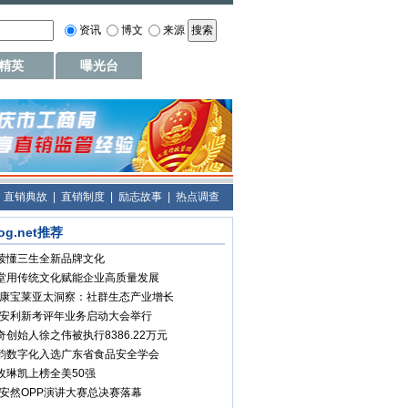
资讯
博文
来源
精英
曝光台
|
直销典故
|
直销制度
|
励志故事
|
热点调查
log.net推荐
读懂三生全新品牌文化
堂用传统文化赋能企业高质量发展
26康宝莱亚太洞察：社群生态产业增长
26安利新考评年业务启动大会举行
奇创始人徐之伟被执行8386.22万元
韵数字化入选广东省食品安全学会
玫琳凯上榜全美50强
26安然OPP演讲大赛总决赛落幕