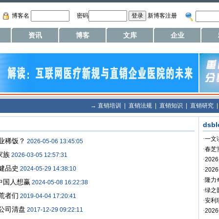
博客名
密码
新博客注册
资讯
博客
文库
企业
→
直销培训
|
直销法规
|
直销知识
|
直销研究
dsb
·
一文
业稀饭？
2026-05-06 13:45:05
·
春芝
家族
2026-03-05 12:57:31
·
20
健品史
2024-05-29 14:38:10
·
20
·
隆力
中国人想赢
2024-05-08 16:22:38
·
绿之
荒者们
2019-04-04 17:20:41
·
安利
公司清盘
2017-12-29 09:22:11
·
20