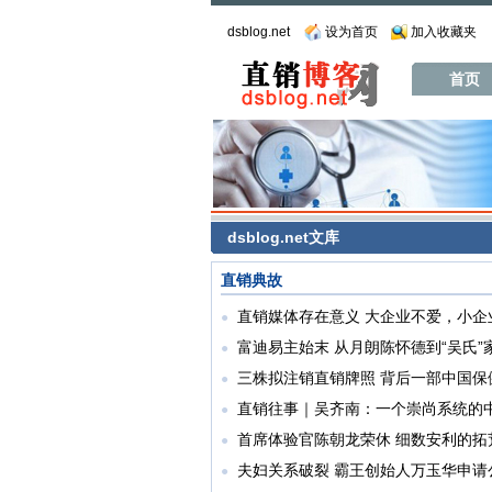
dsblog.net
设为首页
加入收藏夹
首页
dsblog.net文库
直销典故
直销媒体存在意义 大企业不爱，小企
●
富迪易主始末 从月朗陈怀德到“吴氏”
●
三株拟注销直销牌照 背后一部中国保
●
直销往事｜吴齐南：一个崇尚系统的
●
首席体验官陈朝龙荣休 细数安利的拓
●
夫妇关系破裂 霸王创始人万玉华申请
●