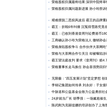
荣格股权归属最终结果:深圳中院终审
●
荣格股权归属问题新进展 孙小玲胜诉
●
艰难摆脱二恶烷风波后 霸王的品牌重
●
霸王：折戟6年纠缠 沉冤得雪路究竟
●
霸王：已收到香港壹周刊讼费港币180
●
工商确认孙小玲为荣格法人 撤销孙会
●
荣格身陷股权争斗 合作伙伴大茶网吃“
●
荣格与大茶网合作引关注 却被曝陷涉
●
霸王望法庭改判 要求《壹周刊》赔4.
●
荣格董事长走马换任 孙会喜强势回归
●
无限极：“四五发展计划”坚定梦想 创
●
李锦记集团如何传承 刘永好：子女接
●
中脉道和公益基金会致力公益勇担社
●
24岁就当厂长 胡季强：一场尴尬催
●
陈武刚为克丽缇娜的培训创办了上海
●