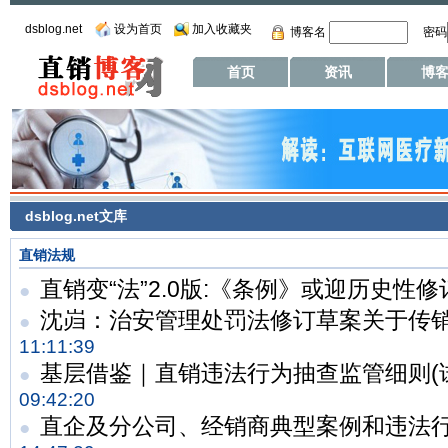
dsblog.net
设为首页
加入收藏夹
博客名
密码
首页
资讯
博
dsblog.net文库
直销法规
直销变“法”2.0版:《条例》或迎历史性修
●
沈岿：治安管理处罚法修订草案关于传
●
11:11:39
基层借鉴｜直销违法行为抽查监管细则(
●
09:42:20
直企及分公司、经销商典型案例和违法行
●