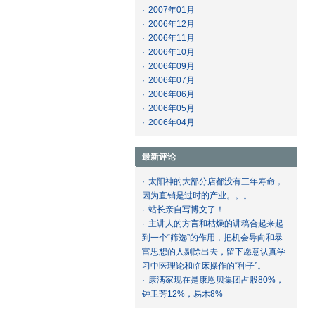
·
2007年01月
·
2006年12月
·
2006年11月
·
2006年10月
·
2006年09月
·
2006年07月
·
2006年06月
·
2006年05月
·
2006年04月
最新评论
·
太阳神的大部分店都没有三年寿命，
因为直销是过时的产业。。。
·
站长亲自写博文了！
·
主讲人的方言和枯燥的讲稿合起来起
到一个“筛选”的作用，把机会导向和暴
富思想的人剔除出去，留下愿意认真学
习中医理论和临床操作的“种子”。
·
康满家现在是康恩贝集团占股80%，
钟卫芳12%，易木8%