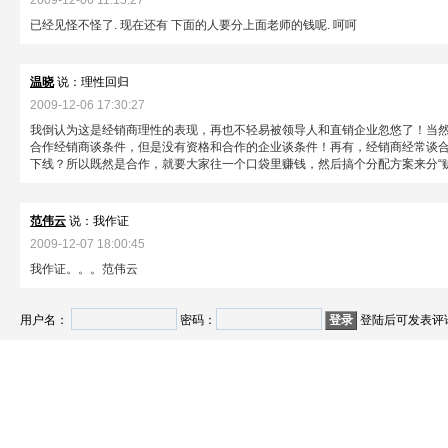
2009-12-06 11:15:27
已经见怪不怪了. 现在还有 下面的人要分上面老师的钱呢. 呵呵
温晓
说：理性回归
2009-12-06 17:30:27
我倒认为这是经销商理性的表现，再也不轻易被领导人和直销企业忽悠了！当
合作经销商谈条件，但是没有资格和合作的企业谈条件！再有，经销商经常谈
下线？所以既然是合作，就要大家往一个口袋里赚钱，然后搞个分配方案来分“赃
范伟云
说：我作证
2009-12-07 18:00:45
我作证。。。范伟云
用户名：
密码：
登陆后可发表评