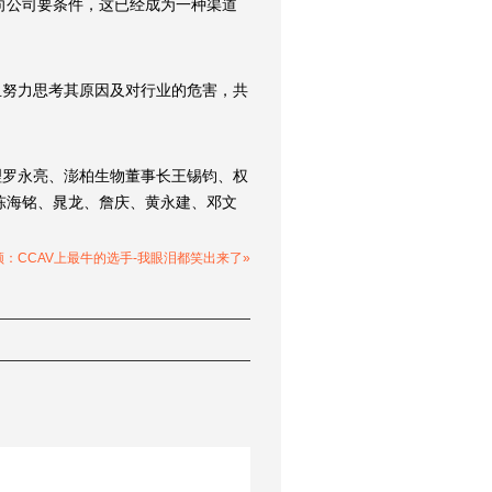
向公司要条件，这已经成为一种渠道
且努力思考其原因及对行业的危害，共
理罗永亮、澎柏生物董事长王锡钧、权
陈海铭、晁龙、詹庆、黄永建、邓文
：CCAV上最牛的选手-我眼泪都笑出来了»