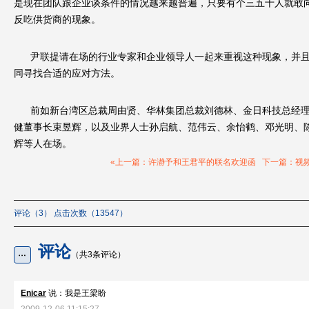
是现在团队跟企业谈条件的情况越来越普遍，只要有个三五十人就敢
反吃供货商的现象。
尹联提请在场的行业专家和企业领导人一起来重视这种现象，并
同寻找合适的应对方法。
前如新台湾区总裁周由贤、华林集团总裁刘德林、金日科技总经
健董事长束昱辉，以及业界人士孙启航、范伟云、余怡鹤、邓光明、
辉等人在场。
«上一篇：许瀞予和王君平的联名欢迎函
下一篇：视频
评论（3） 点击次数（13547）
评论
（共3条评论）
Enicar
说：我是王梁盼