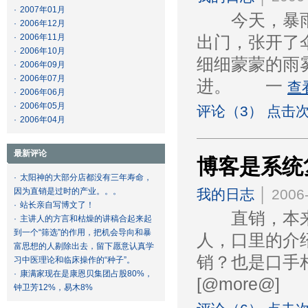
·
2007年01月
今天，暴雨，
·
2006年12月
·
2006年11月
出门，张开了
·
2006年10月
细细蒙蒙的雨
·
2006年09月
·
2006年07月
进。 一
查
·
2006年06月
·
2006年05月
评论（3） 点击次
·
2006年04月
最新评论
博客是系统
·
太阳神的大部分店都没有三年寿命，
因为直销是过时的产业。。。
我的日志
│ 2006-
·
站长亲自写博文了！
直销，本来
·
主讲人的方言和枯燥的讲稿合起来起
到一个“筛选”的作用，把机会导向和暴
人，口里的介
富思想的人剔除出去，留下愿意认真学
销？也是口手
习中医理论和临床操作的“种子”。
·
康满家现在是康恩贝集团占股80%，
[@more@
钟卫芳12%，易木8%