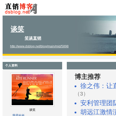
谈笑
笑谈直销
http://www.dsblog.net/blog/main/mid/5898
个人资料
博主推荐
徐之伟：让
（3）
安利管理团
谈笑
胡远江激情
我是站长。