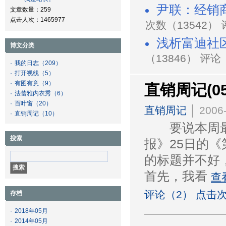
尹联：经销
文章数量：259
点击人次：1465977
次数（13542）
浅析富迪社
博文分类
（13846） 评论
·
我的日志
（209）
·
打开视线
（5）
·
有图有意
（9）
直销周记(0
·
法蕾雅内衣秀
（6）
·
百叶窗
（20）
直销周记
│ 2006-
·
直销周记
（10）
要说本周最
搜索
报》25日的
的标题并不好
首先，我看
查
评论（2） 点击次
存档
·
2018年05月
·
2014年05月