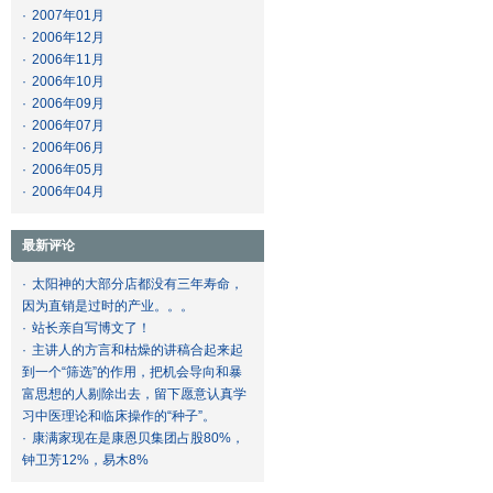
·
2007年01月
·
2006年12月
·
2006年11月
·
2006年10月
·
2006年09月
·
2006年07月
·
2006年06月
·
2006年05月
·
2006年04月
最新评论
·
太阳神的大部分店都没有三年寿命，
因为直销是过时的产业。。。
·
站长亲自写博文了！
·
主讲人的方言和枯燥的讲稿合起来起
到一个“筛选”的作用，把机会导向和暴
富思想的人剔除出去，留下愿意认真学
习中医理论和临床操作的“种子”。
·
康满家现在是康恩贝集团占股80%，
钟卫芳12%，易木8%