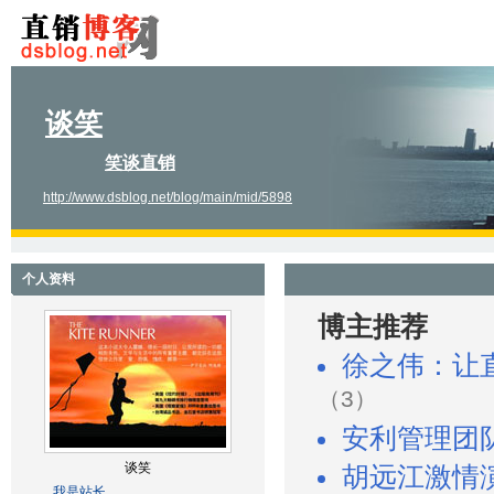
谈笑
笑谈直销
http://www.dsblog.net/blog/main/mid/5898
个人资料
博主推荐
徐之伟：让
（3）
安利管理团
谈笑
胡远江激情
我是站长。