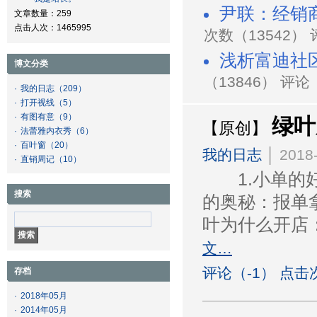
尹联：经销
文章数量：259
点击人次：1465995
次数（13542）
浅析富迪社
博文分类
（13846） 评论
·
我的日志
（209）
·
打开视线
（5）
·
有图有意
（9）
绿叶
【原创】
·
法蕾雅内衣秀
（6）
·
百叶窗
（20）
我的日志
│ 2018-
·
直销周记
（10）
1.小单的好
搜索
的奥秘：报单
叶为什么开店
文…
评论（-1） 点击
存档
·
2018年05月
·
2014年05月