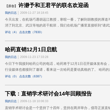
许瀞予和王君平的联名欢迎函
【原创】
我的日志
│ 2009-11-27 18:18:45
今天出发，在机场巧遇胡远江教授，寒暄一番，了解到胡教授的厚道与
消了到北京、武汉等地的若干航班，我们在机场广播里直接听到“请
评论（4） 点击次数（7830）
哈药直销12月1日启航
我的日志
│ 2009-11-23 17:33:28
今日下午我接到哈药公司的电话，哈药将于12月1日召开媒体发布会
行业媒体也都接到了邀请，看来这一次哈药是要动真格的了。 哈药
评论（0） 点击次数（6387）
下载：直销学术研讨会14年回顾报告
我的日志
│ 2009-11-18 10:06:33
直销学术研讨会是一个坚持了十四年，坚持在两岸举办，倡导正派直