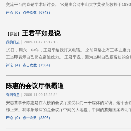
交流平台的直销学术研讨会。 它是由台湾中山大学黄俊英教授于199
评论（0） 点击次数（6743）
王君平如是说
【原创】
我的日志
│ 2009-11-17 16:17:13
15日，周六，中午，王君平给我打来电话。 之前网络上有王将去康
王当即表示自己仍在富迪效力。 王君平说，因为当时自己跟富迪的
评论（4） 点击次数（7584）
陈惠的会议厅很霸道
有图有意
│ 2009-11-09 15:25:54
安惠董事长陈惠是在六楼的会议厅接受我们一干媒体的采访。这个会
梯上来。我印象最深的是会议厅中间的大地毯，中间的蘑菇图案表明
评论（0） 点击次数（8306）