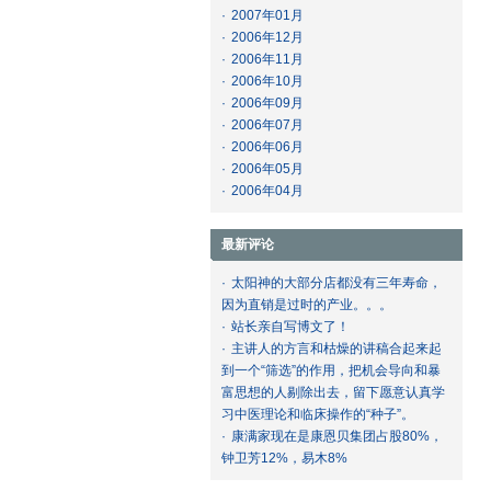
·
2007年01月
·
2006年12月
·
2006年11月
·
2006年10月
·
2006年09月
·
2006年07月
·
2006年06月
·
2006年05月
·
2006年04月
最新评论
·
太阳神的大部分店都没有三年寿命，
因为直销是过时的产业。。。
·
站长亲自写博文了！
·
主讲人的方言和枯燥的讲稿合起来起
到一个“筛选”的作用，把机会导向和暴
富思想的人剔除出去，留下愿意认真学
习中医理论和临床操作的“种子”。
·
康满家现在是康恩贝集团占股80%，
钟卫芳12%，易木8%