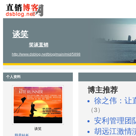
谈笑
笑谈直销
http://www.dsblog.net/blog/main/mid/5898
个人资料
博主推荐
徐之伟：让
（3）
安利管理团
谈笑
胡远江激情
我是站长。