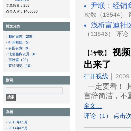
尹联：经销
文章数量：259
点击人次：1466086
次数（13544）
浅析富迪社
博文分类
（13846） 评论
·
我的日志
（209）
·
打开视线
（5）
·
有图有意
（9）
视频
【转载】
·
法蕾雅内衣秀
（6）
·
百叶窗
（20）
出来了
·
直销周记
（10）
打开视线
│ 2009-
搜索
一定要看！ 
言辞简洁，不
全文…
存档
评论（1） 点击次
·
2018年05月
·
2014年05月