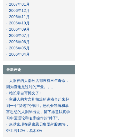
·
2007年01月
·
2006年12月
·
2006年11月
·
2006年10月
·
2006年09月
·
2006年07月
·
2006年06月
·
2006年05月
·
2006年04月
最新评论
·
太阳神的大部分店都没有三年寿命，
因为直销是过时的产业。。。
·
站长亲自写博文了！
·
主讲人的方言和枯燥的讲稿合起来起
到一个“筛选”的作用，把机会导向和暴
富思想的人剔除出去，留下愿意认真学
习中医理论和临床操作的“种子”。
·
康满家现在是康恩贝集团占股80%，
钟卫芳12%，易木8%