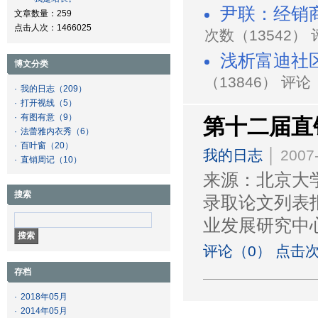
尹联：经销
文章数量：259
点击人次：1466025
次数（13542）
浅析富迪社
博文分类
（13846） 评论
·
我的日志
（209）
·
打开视线
（5）
·
有图有意
（9）
第十二届直
·
法蕾雅内衣秀
（6）
·
百叶窗
（20）
我的日志
│ 2007-
·
直销周记
（10）
来源：北京大学
搜索
录取论文列表
业发展研究中
评论（0） 点击次
存档
·
2018年05月
·
2014年05月