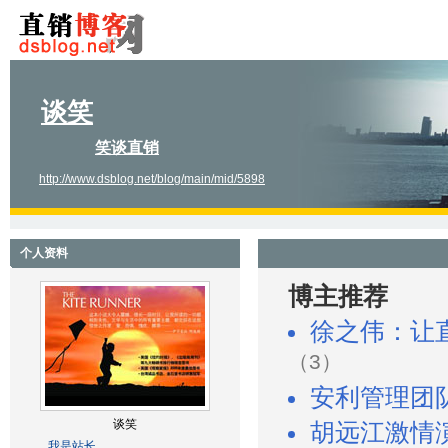
谈笑
笑谈直销
http://www.dsblog.net/blog/main/mid/5898
个人资料
博主推荐
徐之伟：让
（3）
安利管理团
谈笑
胡远江激情
我是站长。