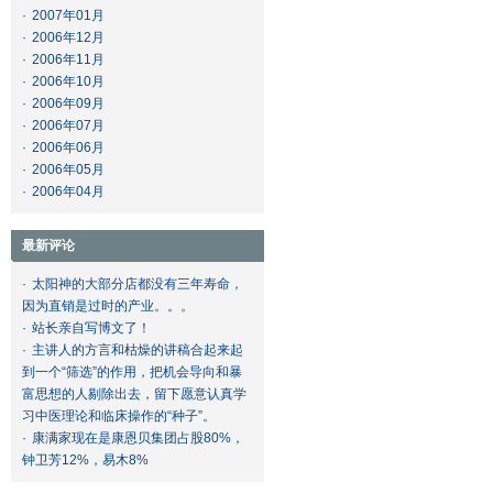
·
2007年01月
·
2006年12月
·
2006年11月
·
2006年10月
·
2006年09月
·
2006年07月
·
2006年06月
·
2006年05月
·
2006年04月
最新评论
·
太阳神的大部分店都没有三年寿命，
因为直销是过时的产业。。。
·
站长亲自写博文了！
·
主讲人的方言和枯燥的讲稿合起来起
到一个“筛选”的作用，把机会导向和暴
富思想的人剔除出去，留下愿意认真学
习中医理论和临床操作的“种子”。
·
康满家现在是康恩贝集团占股80%，
钟卫芳12%，易木8%