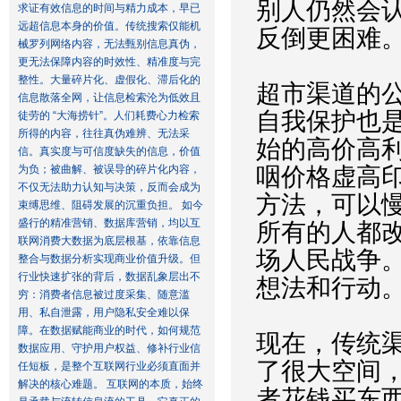
别人仍然会
求证有效信息的时间与精力成本，早已
远超信息本身的价值。传统搜索仅能机
反倒更困难
械罗列网络内容，无法甄别信息真伪，
更无法保障内容的时效性、精准度与完
整性。大量碎片化、虚假化、滞后化的
超市渠道的
信息散落全网，让信息检索沦为低效且
自我保护也
徒劳的 “大海捞针”。人们耗费心力检索
所得的内容，往往真伪难辨、无法采
始的高价高
信。真实度与可信度缺失的信息，价值
为负；被曲解、被误导的碎片化内容，
咽价格虚高
不仅无法助力认知与决策，反而会成为
方法，可以
束缚思维、阻碍发展的沉重负担。 如今
盛行的精准营销、数据库营销，均以互
所有的人都
联网消费大数据为底层根基，依靠信息
场人民战争
整合与数据分析实现商业价值升级。但
行业快速扩张的背后，数据乱象层出不
想法和行动
穷：消费者信息被过度采集、随意滥
用、私自泄露，用户隐私安全难以保
障。在数据赋能商业的时代，如何规范
现在，传统
数据应用、守护用户权益、修补行业信
了很大空间
任短板，是整个互联网行业必须直面并
解决的核心难题。 互联网的本质，始终
者花钱买东