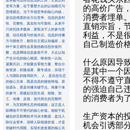
是承载与流转信息流的工具，它真正的
的高价广告
变革力量，在于重塑大众的认知模式与
思维观念。当下市场竞争的核心内核，
消费者埋单
是信息维度的全方位竞争。信息的及时
性、完整性、真实性与可靠性，从来不
直销宗旨，
只依托技术载体，更取决于人的参与意
利益，不是
愿、信任程度与价值共识。信息的传播
方与接收方，都存在主观认知偏差，这
自己制造价
种个体主观性会直接扭曲信息价值判
断，也是网络信息参差不齐、大众认知
产生分化的核心根源。唯有统一认知、
什么原因导
凝聚共识，才能聚合零散力量、整合分
是其中一个
散资源，积微成著、聚专成全，实现个
人与团队的格局跃升。 人，是信息生态
不得不遵守
的核心主体，既是信息的接收终端、原
的强迫自己
创源头，更是传播关键节点。海量个体
的参与，搭建起信息生成、核验、加
的消费者为
工、传播、反馈、迭代再生的完整闭
环，为互联网生态持续赋能，这正是人
际网络不可替代的核心价值。相较于机
生产资本的
械化的互联网技术与冰冷数据，盘活人
际社会资本、深耕人际链接价值，才是
机会引诱部
突破时代局限、实现长效发展的核心关