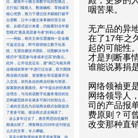
殿，更多的
位，聚焦中小微主体数字化转型痛点，
咽苦果。
主打低门槛接入、数据确权、零抽成等
核心优势，致力于通过技术赋能打破平
台垄断，让中小微主体掌握经营主动
权。从模式设计来看，仍能看到当年新
无产品的异
型模式“惠及底层参与者”的初心痕迹
在了17年之
——例如，相关主体仅需缴纳一定金额
可返还定金，即可获得独立数字化系
起的可能性
统，无需自建技术团队，试图解决当年
才是判断事
模式中“底层参与者成本过高”的痛点。
此外，公开信息证实，唐*南已与相关商
谁能说募捐
业领域前辈牟*中进行过洽谈，双方围绕
商业模式创新、资源整合等话题展开深
入交流，依托各自的商业经验与资源，
网络领袖更
探索新的发展路径。牟*中提出的经典商
网络领导人
业理念，与当前该数字化服务项目的生
态构建思路存在诸多可探讨的契合点，
司的产品报
二者的交流也为后续商业模式创新提供
费原则？可
了更多可能。据说再次进去喝茶了。
·
这么多年过去了，唐庆男恐怕也服刑
改变那种直
期满出狱了，博客网在2026年还刊登这
么久的文章，令人唏嘘。
·
其实分配制度的本质是资本置换。你