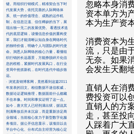
忽略本身消
键。而组织行销模式，精准契合当下时
代发展大势，依托完善的人际网络体
资本单方为
系、统一的价值理念、成熟的运作机
本为生产资
制，在信息泛滥、信任稀缺的当下，展
现出独一无二的发展优势。 看透技术迭
代的底层逻辑，读懂信息价值的重构变
消费资本为
革，我们才能清晰认知自身在网络时代
的独特价值，明确个人与团队的时代使
流，只是由
命。洞悉人际网络的核心力量，看懂组
无奈。如果
织行销的长远愿景，方能挣脱碎片化信
息的桎梏，紧握时代发展风口，在行业
会发生天翻
变局中抢抓新机，在时代迭代中稳步致
远。
·
浏览直销博客网，竟然看到这篇2011
直销人在消
年发表的旧文。相信数据不迷信权威，
数据论证逻辑推理，数据面前什么都藏
费投资可以
不住本像。时间和事实证明了这一点。
直销人的方
如今，唐大官人已经刑满出狱，据说其
刑满释放后并未沉寂，而是重新涉足商
走，甚至投
业领域，当前核心发力于新型数字化服
人踩着广大
务项目。据公开信息显示，该项目以去
平台中心化、分布式自主经营为核心定