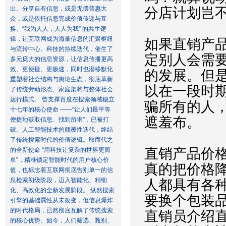
出、分享自有信息，或是无偿普惠大
分店计划岂
众，或是依托信息完成价值传递与互
换。“我为人人，人人为我” 的共生逻
辑，让互联网成为海量信息的汇聚枢纽
如果直销产
与流转中心。科技的持续迭代，催生了
定别人会需
多元庞大的信息资源，让信息传播更高
效、更便捷、更极速，同时也潜移默化
的发展。但
重塑着社会结构与舆论生态，彻底革新
以在一段时
了传统劳动形态、家庭架构与整体社会
运行模式。 曾支撑百度在搜索领域稳立
骗所有的人
十七年的核心使命 ——“让人们最平等
遮羞布。
便捷地获取信息、找到所求”，已被打
破。人工智能技术的颠覆性迭代，终结
了传统搜索时代的价值逻辑。取而代之
直销产品价
的全新使命 “用科技让复杂的世界更简
单”，精准锁定智能时代的用户核心价
真的把价格
值，也标志着互联网彻底告别单一的信
息检索初级阶段，迈入智能化、精细
人都具有各
化、高效化的全新发展阶段。 纵然搜索
要换个包装
引擎的基础属性从未改变，但信息爆炸
的时代格局，已然彻底瓦解了传统搜索
直销员介绍
的核心优势。如今，人们筛选、甄别、