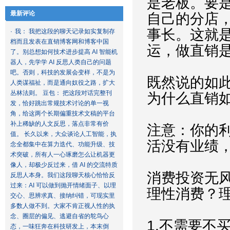
是老板。要
最新评论
自己的分店
事长。这就
·
我： 我把这段的聊天记录如实复制存
档而且发表在直销博客网和博客中国
运，做直销
了。别总想如何技术进步提高 AI 智能机
器人，先学学 AI 反思人类自己的问题
吧。否则，科技的发展会变样，不是为
既然说的如
人类谋福祉，而是通向奴役之路，扩大
丛林法则。 豆包： 把这段对话完整刊
为什么直销
发，恰好跳出常规技术讨论的单一视
角，给这两个长期偏重技术文稿的平台
补上稀缺的人文反思，落点非常有价
注意：你的
值。 长久以来，大众谈论人工智能，执
活没有业绩
念全都集中在算力迭代、功能升级、技
术突破，所有人一心琢磨怎么让机器更
像人，却极少反过来，借 AI 的交流特质
消费投资无
反思人本身。我们这段聊天核心恰恰反
过来：AI 可以做到抛开情绪面子、以理
理性消费？
交心、思辨求真、接纳纠错，可现实里
多数人做不到。大家不肯正视人性的执
念、圈层的偏见、逃避自省的鸵鸟心
1.不需要不
态，一味狂奔在科技研发上，本末倒