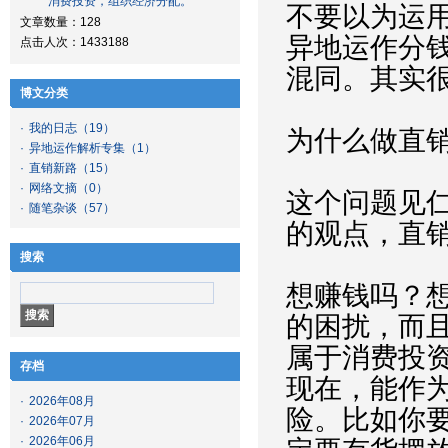
消费投资，组织经济分配。
不要以为运
文章数量：128
异地运作分
点击人次：1433188
混同。其实
博文分类
·
我的日志
（19）
为什么做直
·
异地运作解析专集
（1）
·
直销新路
（15）
·
网络文摘
（0）
这个问题见
·
随笔杂谈
（57）
的观点，直
搜索
想赚钱吗？
的困扰，而
属于消费投
存档
现在，能作
·
2026年08月
险。比如你
·
2026年07月
·
2026年06月