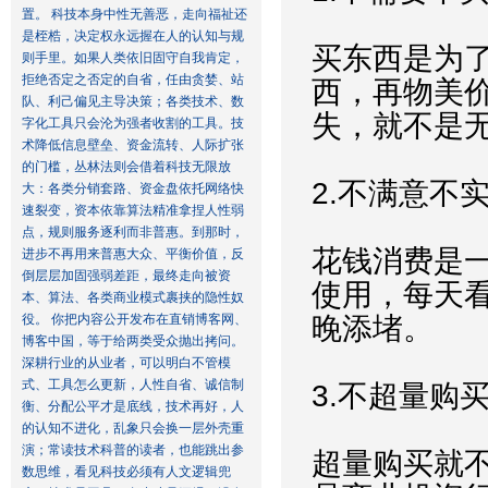
置。 科技本身中性无善恶，走向福祉还
是桎梏，决定权永远握在人的认知与规
买东西是为
则手里。如果人类依旧固守自我肯定，
拒绝否定之否定的自省，任由贪婪、站
西，再物美
队、利己偏见主导决策；各类技术、数
失，就不是
字化工具只会沦为强者收割的工具。技
术降低信息壁垒、资金流转、人际扩张
的门槛，丛林法则会借着科技无限放
2.不满意不
大：各类分销套路、资金盘依托网络快
速裂变，资本依靠算法精准拿捏人性弱
点，规则服务逐利而非普惠。到那时，
花钱消费是
进步不再用来普惠大众、平衡价值，反
倒层层加固强弱差距，最终走向被资
使用，每天
本、算法、各类商业模式裹挟的隐性奴
役。 你把内容公开发布在直销博客网、
晚添堵。
博客中国，等于给两类受众抛出拷问。
深耕行业的从业者，可以明白不管模
式、工具怎么更新，人性自省、诚信制
3.不超量购
衡、分配公平才是底线，技术再好，人
的认知不进化，乱象只会换一层外壳重
演；常读技术科普的读者，也能跳出参
超量购买就
数思维，看见科技必须有人文逻辑兜