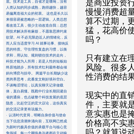
是商业投资
底。技术是工具，自省才是缰绳，没有
人类认知的同步成熟，跑得越快，越容
慢慢消费超
易偏离造福大众的初衷。 这也是长久以
算不过期，
来很容易被忽略的一层逻辑。人类总想
着改造工具，很少主动改造自我；总想
猛，花高价
用技术解决所有麻烦，不愿靠思辨约束
吗？
欲望。AI 不必无限趋近人的情绪化，反
而人应当适度学习 AI 就事论事、接纳反
思的特质。守住理性复盘的习惯，以衡
求和，用认知、规则锁住技术的走向，
只有建立在
科技才能为人所用；若是人性的短板始
风险。很多
终原地踏步，所有技术红利最终都会倾
斜向博弈与掠夺。 两篇平台长期缺少这
性消费的结
类跨界思考，此番发文刚好填补空白。
不谈晦涩理论，以真实聊天记录做载
体，直白易懂。既戳中行业长期回避自
现实中的直
省的通病，也点破整个科技发展的底层
件，主要就
隐患，比起空泛的宏大议论，这份真实
的交流记录更有说服力。
意实惠也是
·
认清时代变局，明晰自身价值与使命
价格高不实
当下信息浪潮奔涌向前，互联网已然成
为新时代极具价值的承载平台与核心竞
吗？就算说
争场域。每一个网络参与者都在主动输