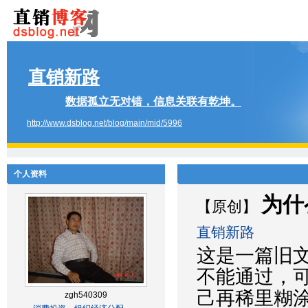
直销新路
数据孤立无对错，信息关联有乾坤。
http://www.dsblog.net/blog/main/mid/5996
个人资料
为什
【原创】
直销新路
这是一篇旧
不能通过，
己再稀里糊
zgh540309