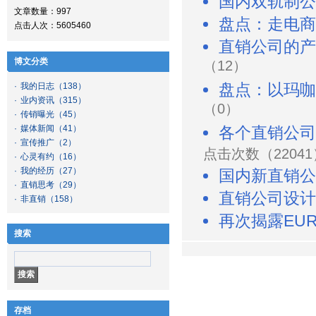
国内双轨制公
文章数量：997
盘点：走电商
点击人次：5605460
直销公司的产
博文分类
（12）
盘点：以玛咖
·
我的日志
（138）
·
业内资讯
（315）
（0）
·
传销曝光
（45）
·
媒体新闻
（41）
各个直销公司
·
宣传推广
（2）
点击次数（22041
·
心灵有约
（16）
·
我的经历
（27）
国内新直销公
·
直销思考
（29）
直销公司设计
·
非直销
（158）
再次揭露EU
搜索
存档