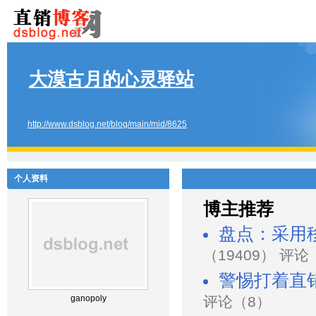
大漠古月的心灵驿站
http://www.dsblog.net/blog/main/mid/8625
个人资料
博主推荐
盘点：采用
（19409） 评论
警惕打着直
ganopoly
评论（8）