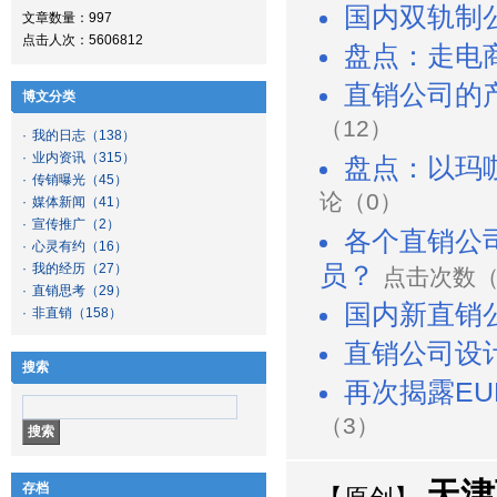
国内双轨制
文章数量：997
点击人次：5606812
盘点：走电
直销公司的
博文分类
（12）
·
我的日志
（138）
·
业内资讯
（315）
盘点：以玛
·
传销曝光
（45）
论（0）
·
媒体新闻
（41）
·
宣传推广
（2）
各个直销公
·
心灵有约
（16）
·
我的经历
（27）
员？
点击次数（2
·
直销思考
（29）
国内新直销
·
非直销
（158）
直销公司设
搜索
再次揭露EU
（3）
天津
存档