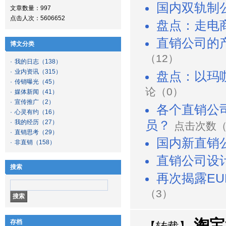
国内双轨制
文章数量：997
点击人次：5606652
盘点：走电
直销公司的
博文分类
（12）
·
我的日志
（138）
·
业内资讯
（315）
盘点：以玛
·
传销曝光
（45）
论（0）
·
媒体新闻
（41）
·
宣传推广
（2）
各个直销公
·
心灵有约
（16）
·
我的经历
（27）
员？
点击次数（2
·
直销思考
（29）
国内新直销
·
非直销
（158）
直销公司设
搜索
再次揭露EU
（3）
淘宝
存档