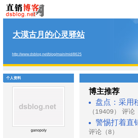
大漠古月的心灵驿站
http://www.dsblog.net/blog/main/mid/8625
个人资料
博主推荐
盘点：采用
（19409） 评论
警惕打着直
ganopoly
评论（8）