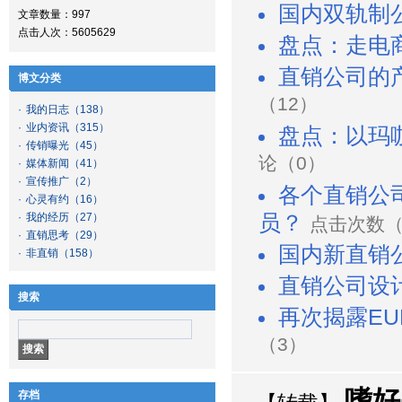
国内双轨制
文章数量：997
点击人次：5605629
盘点：走电
直销公司的
博文分类
（12）
·
我的日志
（138）
·
业内资讯
（315）
盘点：以玛
·
传销曝光
（45）
论（0）
·
媒体新闻
（41）
·
宣传推广
（2）
各个直销公
·
心灵有约
（16）
·
我的经历
（27）
员？
点击次数（2
·
直销思考
（29）
国内新直销
·
非直销
（158）
直销公司设
搜索
再次揭露EU
（3）
嗜好
存档