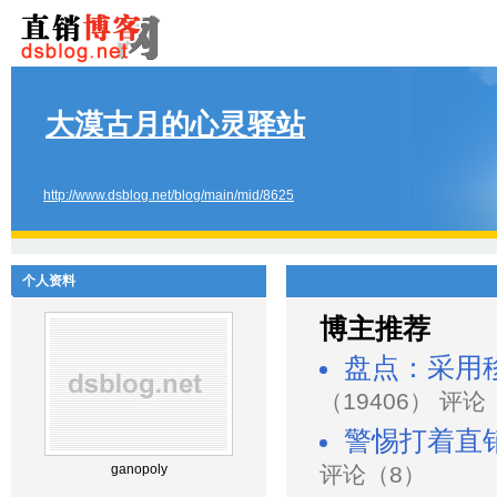
大漠古月的心灵驿站
http://www.dsblog.net/blog/main/mid/8625
个人资料
博主推荐
盘点：采用
（19406） 评论
警惕打着直
ganopoly
评论（8）