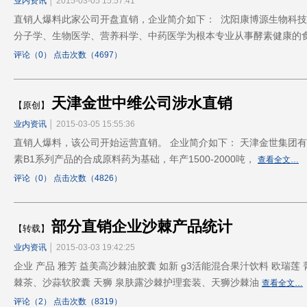
业内资讯
│ 2015-03-05 15:57:41
直销人爆料此家公司开盘直销，企业简介如下： 沈阳康博源生物科
分子学、生物医学、营养科学、中药医学为根本专业从事酵素健康的
评论（0） 点击次数（4697）
天津金世中维公司涉水直销
【原创】
业内资讯
│ 2015-03-05 15:55:36
直销人爆料，该公司开始运营直销。 企业简介如下： 天津金世集团有
素B1系列产品的合成原料药为基础，年产1500-2000吨，
查看全文…
评论（0） 点击次数（4826）
部分直销企业沙棘产品统计
【转载】
业内资讯
│ 2015-03-03 19:42:25
企业 产品 雅芳 益美高沙棘油胶囊 如新 g3活能混合果汁饮料 欧瑞莲
棘茶、沙蒜软胶囊 天狮 泉肤露沙棘护理套装、天狮沙棘油
查看全文…
评论（2） 点击次数（8319）