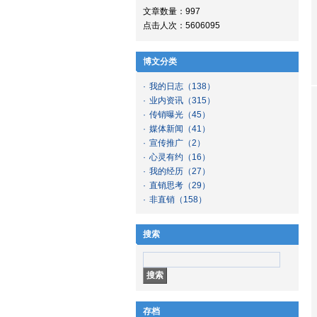
文章数量：997
点击人次：5606095
博文分类
·
我的日志
（138）
·
业内资讯
（315）
·
传销曝光
（45）
·
媒体新闻
（41）
·
宣传推广
（2）
·
心灵有约
（16）
·
我的经历
（27）
·
直销思考
（29）
·
非直销
（158）
搜索
存档