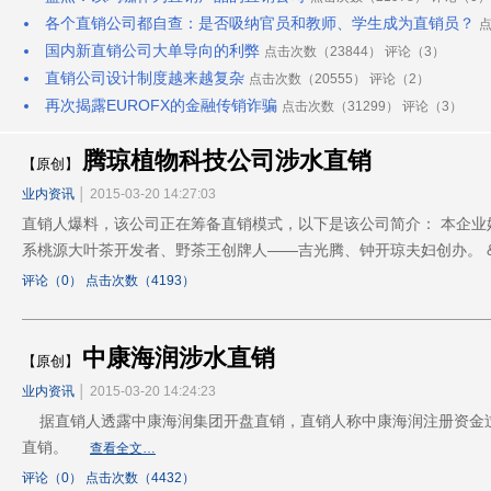
各个直销公司都自查：是否吸纳官员和教师、学生成为直销员？
点
国内新直销公司大单导向的利弊
点击次数（23844） 评论（3）
直销公司设计制度越来越复杂
点击次数（20555） 评论（2）
再次揭露EUROFX的金融传销诈骗
点击次数（31299） 评论（3）
腾琼植物科技公司涉水直销
【原创】
业内资讯
│ 2015-03-20 14:27:03
直销人爆料，该公司正在筹备直销模式，以下是该公司简介： 本企业始
系桃源大叶茶开发者、野茶王创牌人——吉光腾、钟开琼夫妇创办。 &
评论（0） 点击次数（4193）
中康海润涉水直销
【原创】
业内资讯
│ 2015-03-20 14:24:23
据直销人透露中康海润集团开盘直销，直销人称中康海润注册资金过亿
直销。
查看全文…
评论（0） 点击次数（4432）