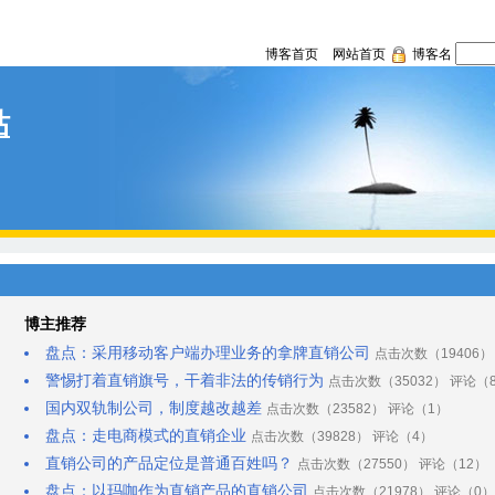
博客首页
网站首页
博客名
站
博主推荐
盘点：采用移动客户端办理业务的拿牌直销公司
点击次数（19406）
警惕打着直销旗号，干着非法的传销行为
点击次数（35032） 评论（
国内双轨制公司，制度越改越差
点击次数（23582） 评论（1）
盘点：走电商模式的直销企业
点击次数（39828） 评论（4）
直销公司的产品定位是普通百姓吗？
点击次数（27550） 评论（12）
盘点：以玛咖作为直销产品的直销公司
点击次数（21978） 评论（0）