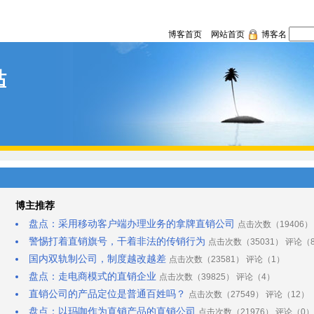
博客首页
网站首页
博客名
站
博主推荐
盘点：采用移动客户端办理业务的拿牌直销公司
点击次数（19406）
警惕打着直销旗号，干着非法的传销行为
点击次数（35031） 评论（
国内双轨制公司，制度越改越差
点击次数（23581） 评论（1）
盘点：走电商模式的直销企业
点击次数（39825） 评论（4）
直销公司的产品定位是普通百姓吗？
点击次数（27549） 评论（12）
盘点：以玛咖作为直销产品的直销公司
点击次数（21976） 评论（0）