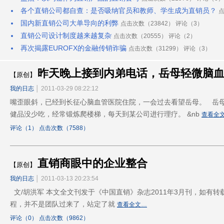
各个直销公司都自查：是否吸纳官员和教师、学生成为直销员？
点
国内新直销公司大单导向的利弊
点击次数（23842） 评论（3）
直销公司设计制度越来越复杂
点击次数（20555） 评论（2）
再次揭露EUROFX的金融传销诈骗
点击次数（31299） 评论（3）
昨天晚上接到内弟电话，岳母轻微脑
【原创】
我的日志
│ 2011-03-29 08:22:12
嘴歪眼斜，已经到长征心脑血管医院住院，一会过去看望岳母。 岳
健品没少吃，经常锻炼爬楼梯，每天到某公司进行理疗。 &nb
查看全
评论（1） 点击次数（7588）
直销商眼中的企业整合
【原创】
我的日志
│ 2011-03-13 20:23:54
文/胡洪军 本文全文刊发于《中国直销》杂志2011年3月刊，如有
程，并不是团队过来了，站定了就
查看全文…
评论（0） 点击次数（9862）