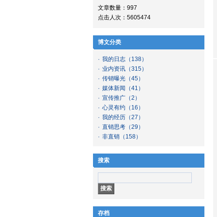
文章数量：997
点击人次：5605474
博文分类
·
我的日志
（138）
·
业内资讯
（315）
·
传销曝光
（45）
·
媒体新闻
（41）
·
宣传推广
（2）
·
心灵有约
（16）
·
我的经历
（27）
·
直销思考
（29）
·
非直销
（158）
搜索
存档