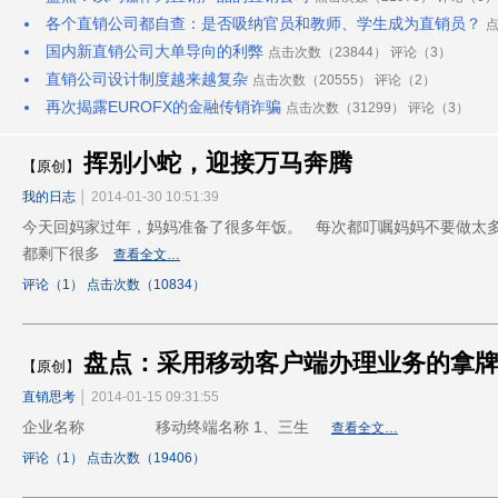
各个直销公司都自查：是否吸纳官员和教师、学生成为直销员？
点
国内新直销公司大单导向的利弊
点击次数（23844） 评论（3）
直销公司设计制度越来越复杂
点击次数（20555） 评论（2）
再次揭露EUROFX的金融传销诈骗
点击次数（31299） 评论（3）
挥别小蛇，迎接万马奔腾
【原创】
我的日志
│ 2014-01-30 10:51:39
今天回妈家过年，妈妈准备了很多年饭。 每次都叮嘱妈妈不要做太
都剩下很多
查看全文…
评论（1） 点击次数（10834）
盘点：采用移动客户端办理业务的拿
【原创】
直销思考
│ 2014-01-15 09:31:55
企业名称 移动终端名称 1、三生
查看全文…
评论（1） 点击次数（19406）