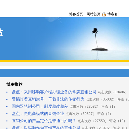
博客首页
网站首页
博客名
站
博主推荐
盘点：采用移动客户端办理业务的拿牌直销公司
点击次数（19406）
警惕打着直销旗号，干着非法的传销行为
点击次数（35032） 评论（
国内双轨制公司，制度越改越差
点击次数（23582） 评论（1）
盘点：走电商模式的直销企业
点击次数（39827） 评论（4）
直销公司的产品定位是普通百姓吗？
点击次数（27550） 评论（12）
盘点：以玛咖作为直销产品的直销公司
点击次数（21976） 评论（0）