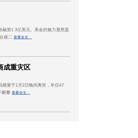
布融资1.3亿美元。美金的魅力显然盖
平台接二
查看全文…
电商成重灾区
肌梗塞于1月2日晚间离世，年仅47
不断攀
查看全文…