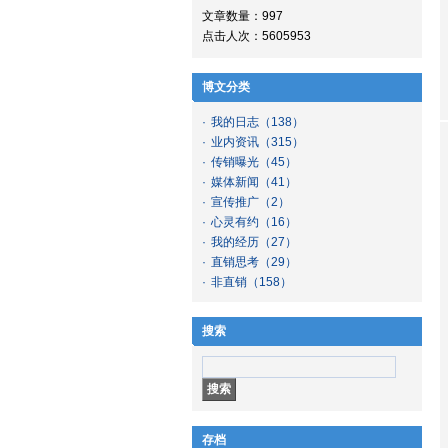
文章数量：997
点击人次：5605953
博文分类
·
我的日志
（138）
·
业内资讯
（315）
·
传销曝光
（45）
·
媒体新闻
（41）
·
宣传推广
（2）
·
心灵有约
（16）
·
我的经历
（27）
·
直销思考
（29）
·
非直销
（158）
搜索
存档