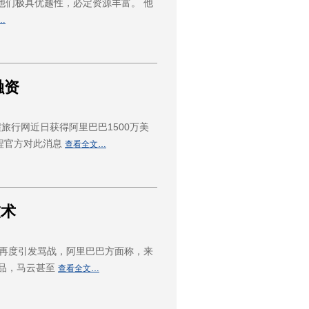
，他们极具优越性，必定资源丰富。 他
…
融资
旅行网近日获得阿里巴巴1500万美
程官方对此消息
查看全文…
技术
能再度引发骂战，阿里巴巴方面称，来
产品，马云甚至
查看全文…