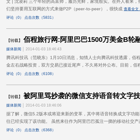
文 | 沈凌莉 三个年轻的高富帅，履历光鲜，家境殷实。在外人看来
们坚持要用互联网的方式来做P2P（peer-to-peer），很快成
查看全文
评论（0） 点击次数（5831）
佰程旅行网:阿里巴巴1500万美金B轮
【转载】
媒体新闻
│ 2014-01-03 18:46:43
腾讯科技讯（范晓东）1月10日消息，知情人士向腾讯科技透露，佰程
金左右战略投资，双方交易已接近尾声，不久将对外公布。目前，佰
评论（0） 点击次数（6108）
被阿里骂抄袭的微信支持语音转文字
【转载】
媒体新闻
│ 2014-01-03 18:46:06
据了解，微信5.2版本或将迎来新的变革，其中将语音转换成文字功
往已经实现了该功能。 虽然来往作为阿里巴巴孤注一掷的移动社交
评论（0） 点击次数（6368）