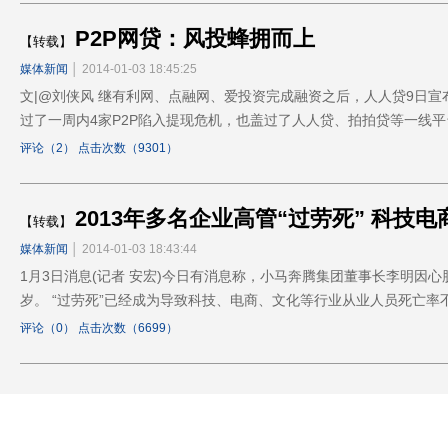
P2P网贷：风投蜂拥而上
【转载】
媒体新闻
│ 2014-01-03 18:45:25
文|@刘侠风 继有利网、点融网、爱投资完成融资之后，人人贷9日宣
过了一周内4家P2P陷入提现危机，也盖过了人人贷、拍拍贷等一线
评论（2） 点击次数（9301）
2013年多名企业高管“过劳死” 科技
【转载】
媒体新闻
│ 2014-01-03 18:43:44
1月3日消息(记者 安宏)今日有消息称，小马奔腾集团董事长李明因心
岁。 “过劳死”已经成为导致科技、电商、文化等行业从业人员死亡率
评论（0） 点击次数（6699）