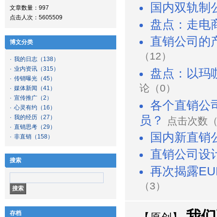
国内双轨制
文章数量：997
点击人次：5605509
盘点：走电
直销公司的
博文分类
（12）
·
我的日志
（138）
·
业内资讯
（315）
盘点：以玛
·
传销曝光
（45）
论（0）
·
媒体新闻
（41）
·
宣传推广
（2）
各个直销公
·
心灵有约
（16）
·
我的经历
（27）
员？
点击次数（2
·
直销思考
（29）
国内新直销
·
非直销
（158）
直销公司设
搜索
再次揭露EU
（3）
我们
存档